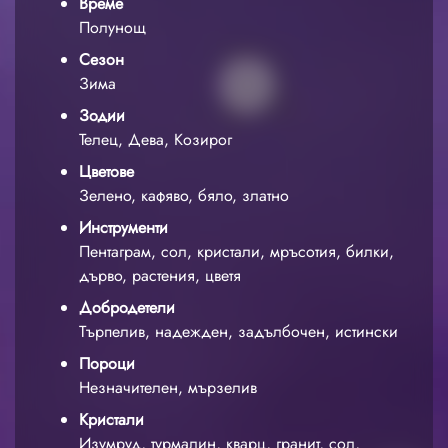
Време
Полунощ
Сезон
Зима
Зодии
Телец, Дева, Козирог
Цветове
Зелено, кафяво, бяло, златно
Инструменти
Пентаграм, сол, кристали, мръсотия, билки,
дърво, растения, цветя
Добродетели
Търпелив, надежден, задълбочен, истински
Пороци
Незначителен, мързелив
Кристали
Изумруд, турмалин, кварц, гранит, сол,