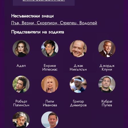
Несъвместими знаци
Лъв, Везни, Скорпион, Стрелец, Водолей
Представители на зодията
Адел
Енрике
Джак
Джордж
Иглесиас
Никълсън
Клуни
Робърт
Лили
Григор
Кубрат
Патинсън
Иванова
Димитров
Пулев