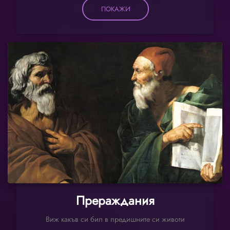
ПОКАЖИ
Прераждания
Виж какъв си бил в предишните си животи