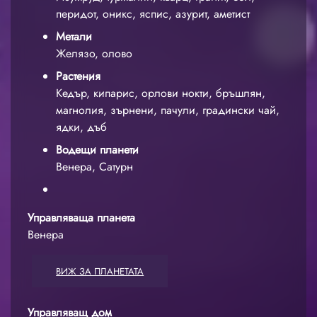
перидот, оникс, яспис, азурит, аметист
Метали
Желязо, олово
Растения
Кедър, кипарис, орлови нокти, бръшлян,
магнолия, зърнени, пачули, градински чай,
ядки, дъб
Водещи планети
Венера, Сатурн
Управляваща планета
Венера
ВИЖ ЗА ПЛАНЕТАТА
Управляващ дом