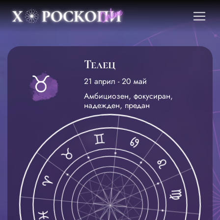
Телец
21 април - 20 май
Амбициозен, фокусиран,
надежден, предан