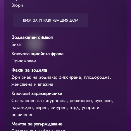
Втори
ВИЖ ЗА УПРАВЛЯВАЩИЯ ДОМ
Зодиакален символ
Бикът
Ключова житейска фраза
Притежавам
Факти за зодията
2-ри знак на зодиака; фиксирана, плодородна,
женствена и влажна
Ключови характеристики
Съзнателен за сигурността, решителен, чувствен,
надежден, верен, сигурен, горд, упорит и
решителен
Мантра за утвърждаване
Сигурен съм и без нужда