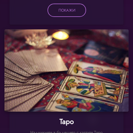
ПОКАЖИ
Таро
Надникнете в бъдещето с картите Таро