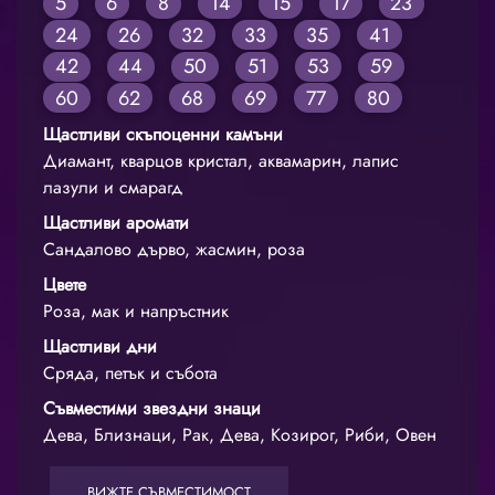
5
6
8
14
15
17
23
24
26
32
33
35
41
42
44
50
51
53
59
60
62
68
69
77
80
Щастливи скъпоценни камъни
Диамант, кварцов кристал, аквамарин, лапис
лазули и смарагд
Щастливи аромати
Сандалово дърво, жасмин, роза
Цвете
Роза, мак и напръстник
Щастливи дни
Сряда, петък и събота
Съвместими звездни знаци
Дева, Близнаци, Рак, Дева, Козирог, Риби, Овен
ВИЖТЕ СЪВМЕСТИМОСТ