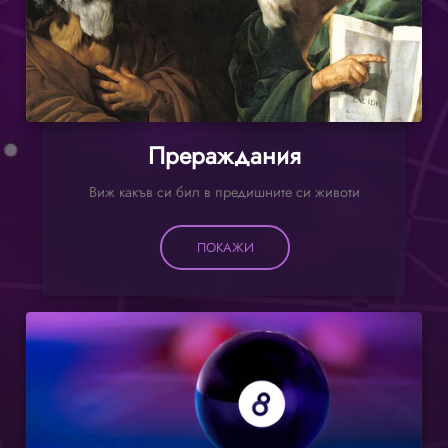
Прераждания
Виж какъв си бил в предишните си животи
ПОКАЖИ