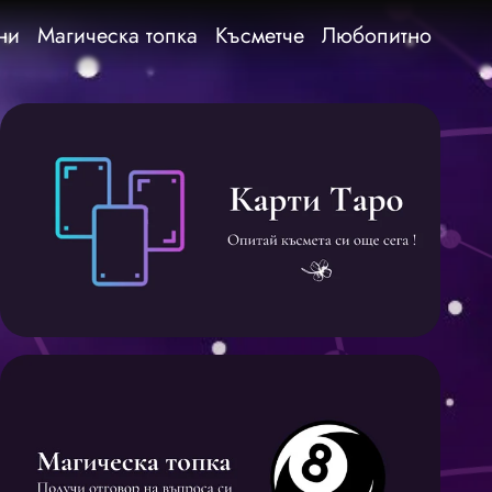
ни
Магическа топка
Късметче
Любопитно