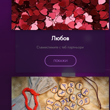
Любов
Съвместимите с теб партньори
ПОКАЖИ