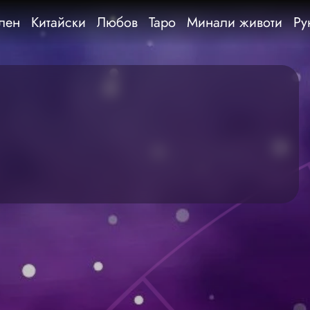
лен
Китайски
Любов
Таро
Минали животи
Ру