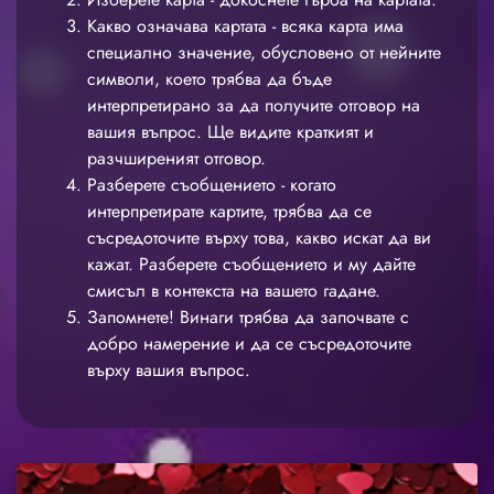
Какво означава картата - всяка карта има
специално значение, обусловено от нейните
символи, което трябва да бъде
интерпретирано за да получите отговор на
вашия въпрос. Ще видите краткият и
разчширеният отговор.
Разберете съобщението - когато
интерпретирате картите, трябва да се
съсредоточите върху това, какво искат да ви
кажат. Разберете съобщението и му дайте
смисъл в контекста на вашето гадане.
Запомнете! Винаги трябва да започвате с
добро намерение и да се съсредоточите
върху вашия въпрос.