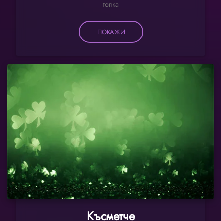
топка
ПОКАЖИ
Късметче