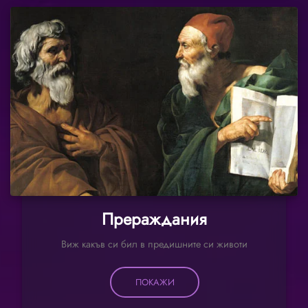
Прераждания
Виж какъв си бил в предишните си животи
ПОКАЖИ