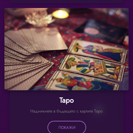
Таро
Надникнете в бъдещето с картите Таро
ПОКАЖИ