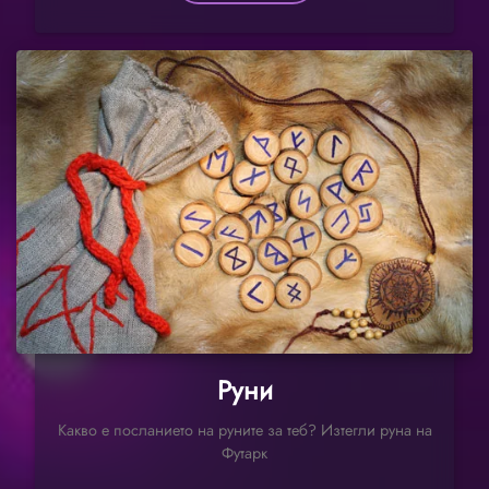
Руни
Какво е посланието на руните за теб? Изтегли руна на
Футарк