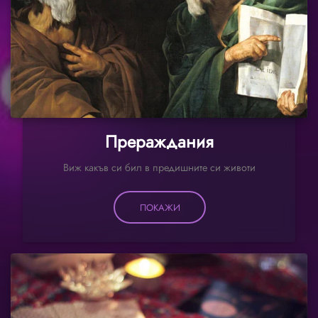
Прераждания
Виж какъв си бил в предишните си животи
ПОКАЖИ