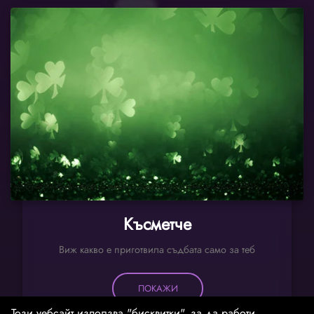
Късметче
Виж какво е приготвила съдбата само за теб
ПОКАЖИ
Този уебсайт използва "бисквитки", за да работи