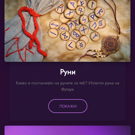
Руни
Какво е посланието на руните за теб? Изтегли руна на
Футарк
ПОКАЖИ