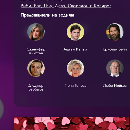
Риби, Рак, Лъв, Дева, Скорпион и Козирог
Представители на зодията
Сженифър
Аштън Къчър
Крисчън Бейл
Анистън
Димитър
Поли Генова
Любо Нейков
Бербатов