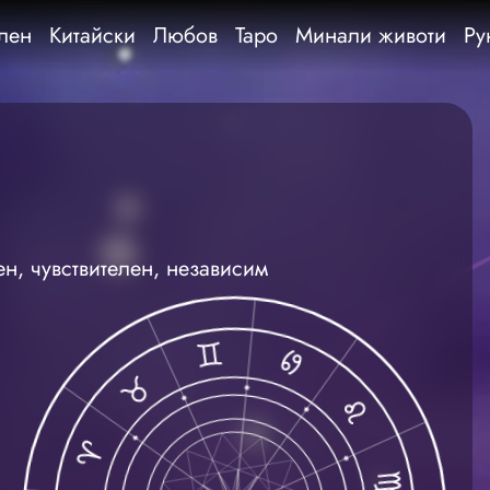
лен
Китайски
Любов
Таро
Минали животи
Ру
н, чувствителен, независим