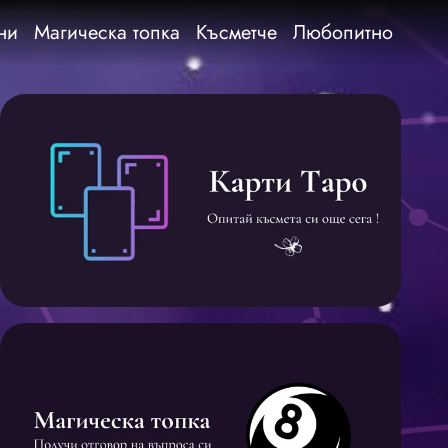
ни
Магическа топка
Късметче
Любопитно