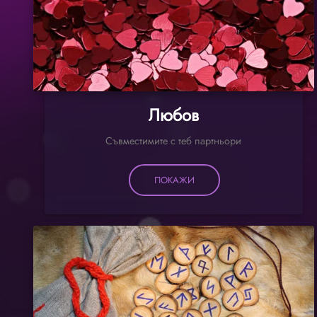
Любов
Съвместимите с теб партньори
ПОКАЖИ