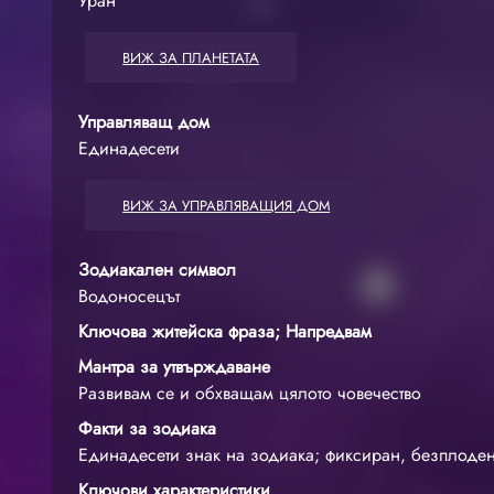
Уран
ВИЖ ЗА ПЛАНЕТАТА
Управляващ дом
Единадесети
ВИЖ ЗА УПРАВЛЯВАЩИЯ ДОМ
Зодиакален символ
Водоносецът
Ключова житейска фраза; Напредвам
Мантра за утвърждаване
Развивам се и обхващам цялото човечество
Факти за зодиака
Единадесети знак на зодиака; фиксиран, безплоден
Ключови характеристики