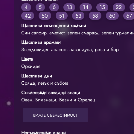
4
5
6
13
14
15
22
42
50
51
53
58
60
67
Щастливи скъпоценни камъни
Син сапфир, аметист, зелен смарагд, зелен турмали
Щастливи аромати
Звездовиден анасон, лавандула, роза и бор
Цвете
Орхидея
Щастливи дни
Сряда, петък и събота
Съвместими звездни знаци
Овен, Близнаци, Везни и Стрелец
ВИЖТЕ СЪВМЕСТИМОСТ
Несъвместими знаци