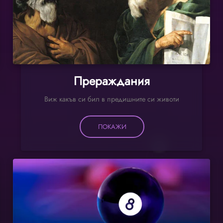
Прераждания
Виж какъв си бил в предишните си животи
ПОКАЖИ