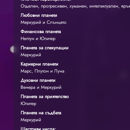
Отделен, прогресивен, хуманен, интелектуален, яръ
Любовни планети
Меркурий и Слънцето
Финансова планета
Нептун и Юпитер
Планета за спекулации
Меркурий
Кариерни планети
Марс, Плутон и Луна
Духовни планети
Венера и Меркурий
Планета за приятелство
Юпитер
Планета на съдбата
Меркурий
Щастливи числа: