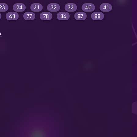
23
24
31
32
33
40
41
68
77
78
86
87
88
н