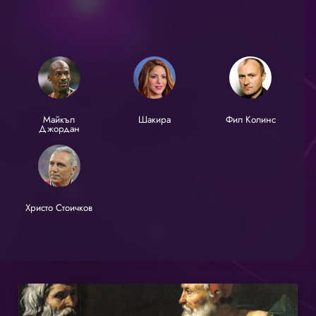
Майкъл
Шакира
Фил Колинс
Джордан
Христо Стоичков