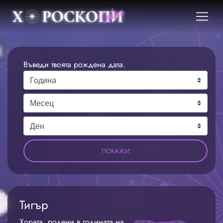
Въведи твоята рождена дата.
ПОКАЖИ
Тигър
Хората, родени в годината на