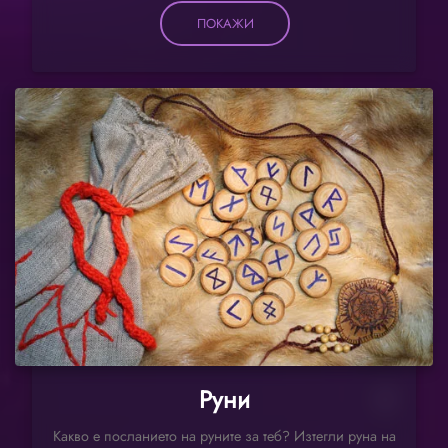
ПОКАЖИ
Руни
Какво е посланието на руните за теб? Изтегли руна на