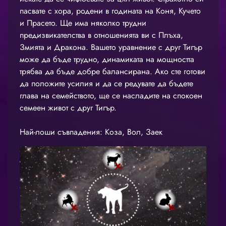
пасвате с хора, родени в годината на Коня, Кучето
и Прасето. Ще има няколко трудни
предизвикателства в отношенията ви с Плъха,
Змията и Дракона. Вашето уравнение с друг Тигър
може да бъде трудно, динамиката на мощността
трябва да бъде добре балансирана. Ако сте готови
да положите усилия и да се редувате да бъдете
глава на семейството, ще се насладите на спокоен
семеен живот с друг Тигър.
Най-лоши съвпадения: Коза, Вол, Заек