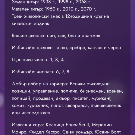
Земен тигър: 1938 г., 1998 г., 2058 г.
Метален тигър: 1950 г., 2010 г., 2070 г.
Трети животински знак в 12-годишния кръг на
китайския зодиак
Вашите цветове: син, сив, бял и оранжев
Избягвайте цветове: злато, сребро, кафяво и черно
Щастливи числа: 1, 3, 4
Избягвайте числата: 6, 7, 8
Добър избор на кариера: Всички ръководни
позиции, управление, политик, бизнесмен, военен,
полицай, продавач, актьор, писател, музикант,
комик, художник, пилот, стюардеса, пътешественик
или изследовател.
Известни хора: Кралица Елизабет II, Мерилин
Монро, Фидел Кастро, Стиви уондър, Юсаин Болт,