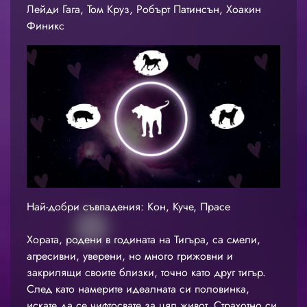
Лейди Гага, Том Круз, Робърт Патинсън, Хоакин
Финикс
Най-добри съвпадения: Кон, Куче, Прасе
Хората, родени в годината на Тигъра, са смели,
агресивни, уверени, но много грижовни и
закрилящи своите близки, точно като друг тигър.
След като намерите идеалната си половинка,
искате да се чифтосвате за цял живот. Страхотно си