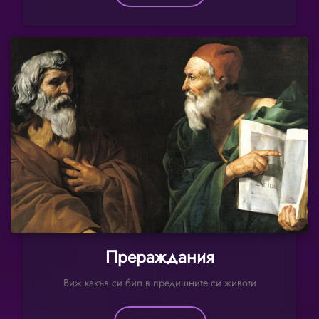
Прераждания
Виж какъв си бил в предишните си животи