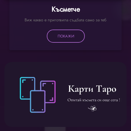
Късметче
Виж какво е приготвила съдбата само за теб
ПОКАЖИ