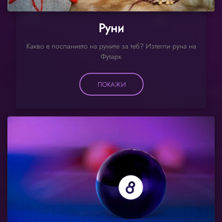
Руни
Какво е посланието на руните за теб? Изтегли руна на
Футарк
ПОКАЖИ