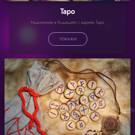
Таро
Надникнете в бъдещето с картите Таро
ПОКАЖИ