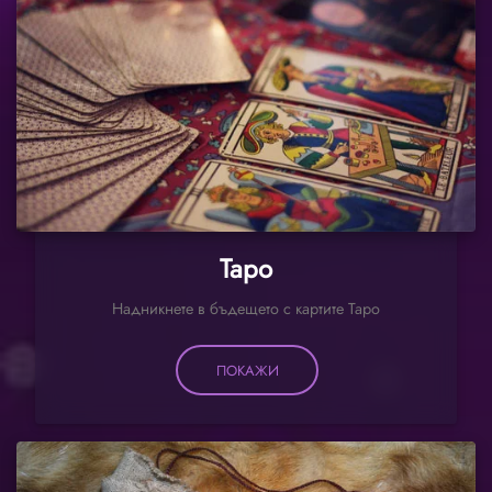
Таро
Надникнете в бъдещето с картите Таро
ПОКАЖИ