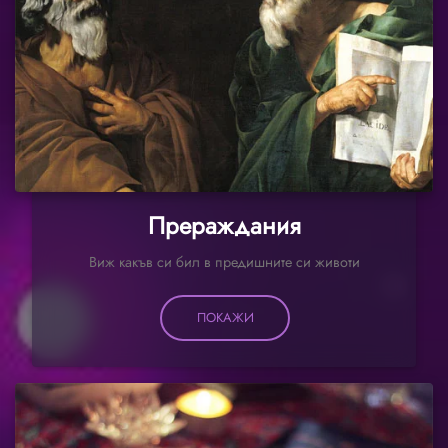
Прераждания
Виж какъв си бил в предишните си животи
ПОКАЖИ