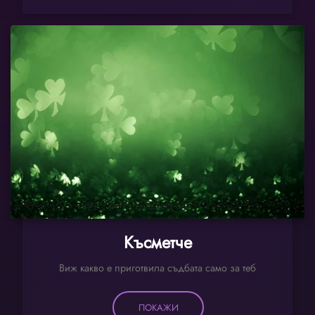
Късметче
Виж какво е приготвила съдбата само за теб
ПОКАЖИ