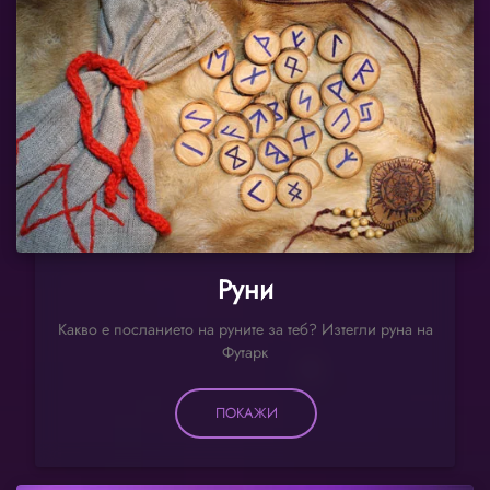
Руни
Какво е посланието на руните за теб? Изтегли руна на
Футарк
ПОКАЖИ