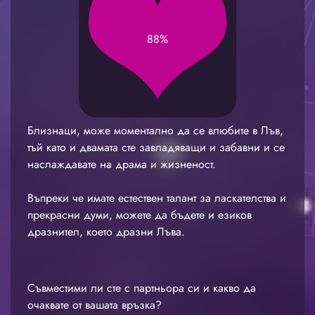
88%
Близнаци, може моментално да се влюбите в Лъв,
тъй като и двамата сте завладяващи и забавни и се
наслаждавате на драма и жизненост.
Въпреки че имате естествен талант за ласкателства и
прекрасни думи, можете да бъдете и езиков
дразнител, което дразни Лъва.
Съвместими ли сте с партньора си и какво да
очаквате от вашата връзка?