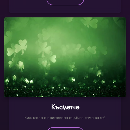
Късметче
Виж какво е приготвила съдбата само за теб