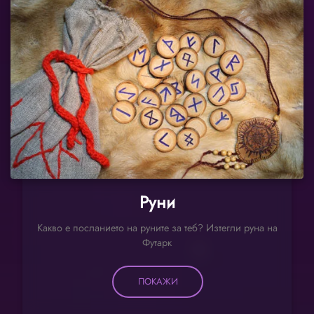
Руни
Какво е посланието на руните за теб? Изтегли руна на
Футарк
ПОКАЖИ