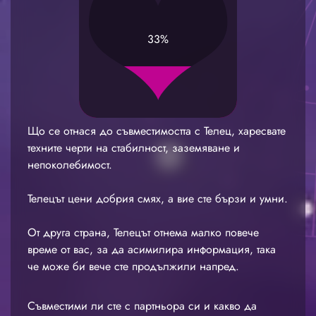
33%
Що се отнася до съвместимостта с Телец, харесвате
техните черти на стабилност, заземяване и
непоколебимост.
Телецът цени добрия смях, а вие сте бързи и умни.
От друга страна, Телецът отнема малко повече
време от вас, за да асимилира информация, така
че може би вече сте продължили напред.
Съвместими ли сте с партньора си и какво да