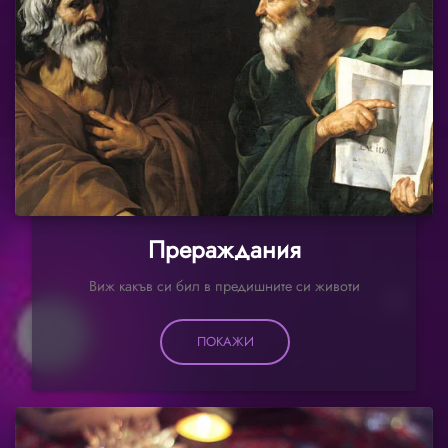
Прераждания
Виж какъв си бил в предишните си животи
ПОКАЖИ