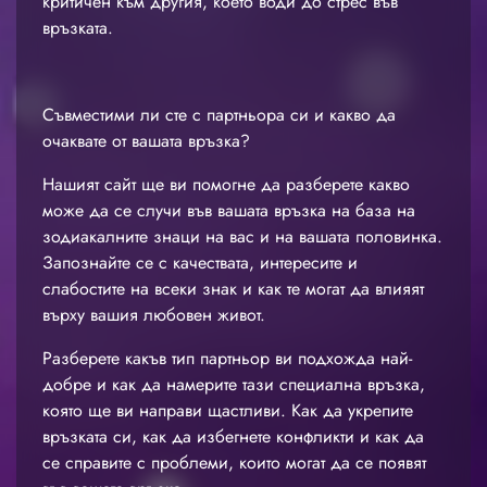
критичен към другия, което води до стрес във
връзката.
Съвместими ли сте с партньора си и какво да
очаквате от вашата връзка?
Нашият сайт ще ви помогне да разберете какво
може да се случи във вашата връзка на база на
зодиакалните знаци на вас и на вашата половинка.
Запознайте се с качествата, интересите и
слабостите на всеки знак и как те могат да влияят
върху вашия любовен живот.
Разберете какъв тип партньор ви подхожда най-
добре и как да намерите тази специална връзка,
която ще ви направи щастливи. Как да укрепите
връзката си, как да избегнете конфликти и как да
се справите с проблеми, които могат да се появят