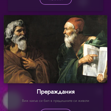
Прераждания
Виж какъв си бил в предишните си животи