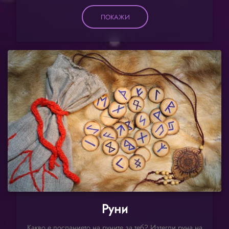
ПОКАЖИ
Руни
Какво е посланието на руните за теб? Изтегли руна на