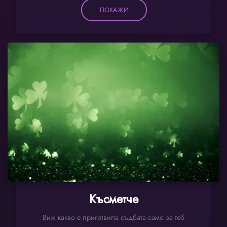
ПОКАЖИ
Късметче
Виж какво е приготвила съдбата само за теб