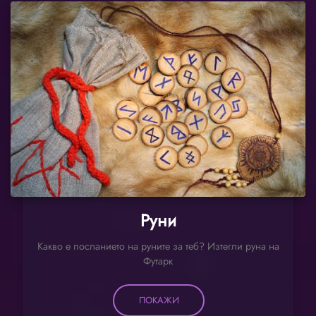
Руни
Какво е посланието на руните за теб? Изтегли руна на
Футарк
ПОКАЖИ