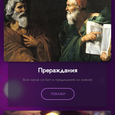
Прераждания
Виж какъв си бил в предишните си животи
ПОКАЖИ