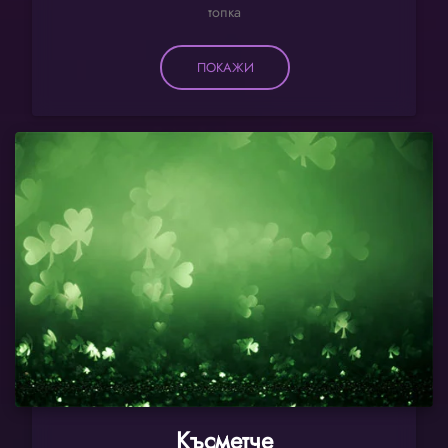
топка
ПОКАЖИ
Късметче