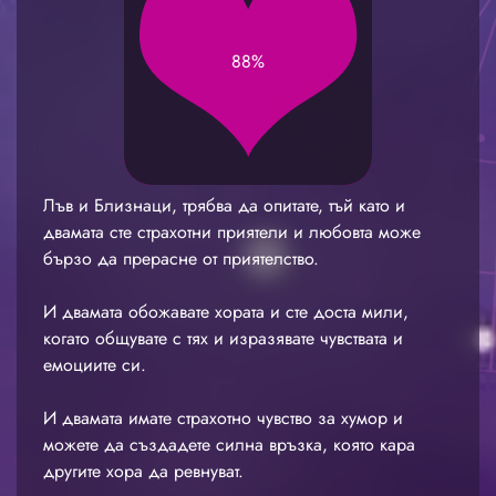
88%
Лъв и Близнаци, трябва да опитате, тъй като и
двамата сте страхотни приятели и любовта може
бързо да прерасне от приятелство.
И двамата обожавате хората и сте доста мили,
когато общувате с тях и изразявате чувствата и
емоциите си.
И двамата имате страхотно чувство за хумор и
можете да създадете силна връзка, която кара
другите хора да ревнуват.