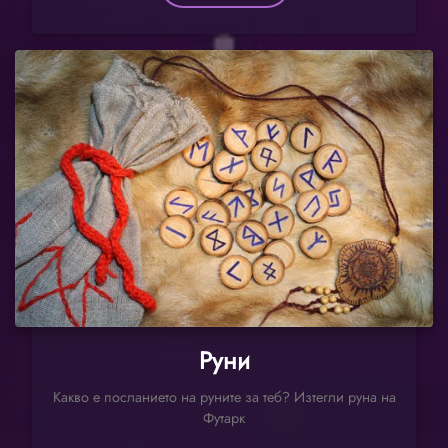
Руни
Какво е посланието на руните за теб? Изтегли руна на
Футарк