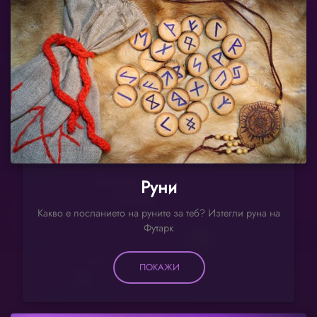
Руни
Какво е посланието на руните за теб? Изтегли руна на
Футарк
ПОКАЖИ