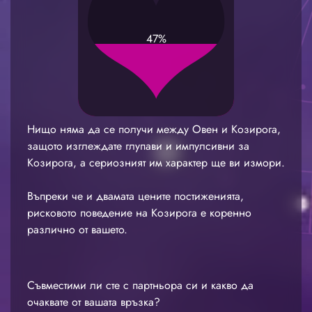
47%
Нищо няма да се получи между Овен и Козирога,
защото изглеждате глупави и импулсивни за
Козирога, а сериозният им характер ще ви измори.
Въпреки че и двамата цените постиженията,
рисковото поведение на Козирога е коренно
различно от вашето.
Съвместими ли сте с партньора си и какво да
очаквате от вашата връзка?