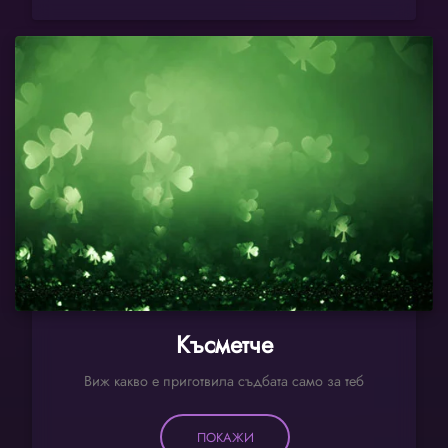
Късметче
Виж какво е приготвила съдбата само за теб
ПОКАЖИ