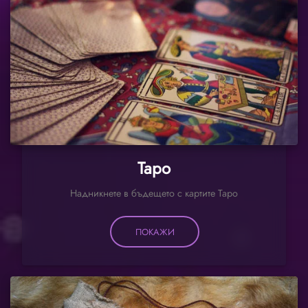
Таро
Надникнете в бъдещето с картите Таро
ПОКАЖИ