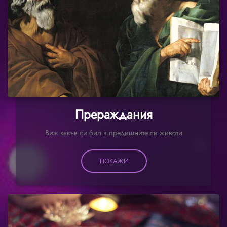
Прераждания
Виж какъв си бил в предишните си животи
ПОКАЖИ