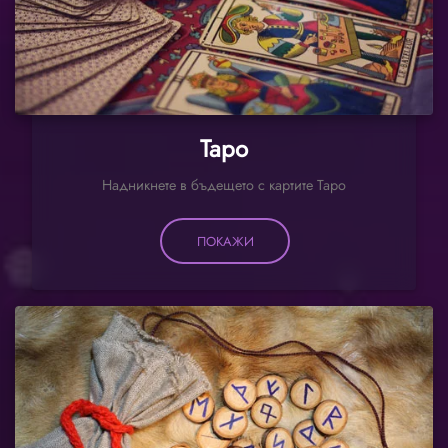
Таро
Надникнете в бъдещето с картите Таро
ПОКАЖИ