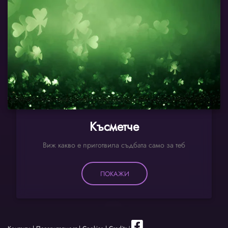
Късметче
Виж какво е приготвила съдбата само за теб
ПОКАЖИ