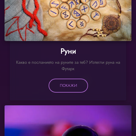
Руни
Какво е посланието на руните за теб? Изтегли руна на
Футарк
ПОКАЖИ