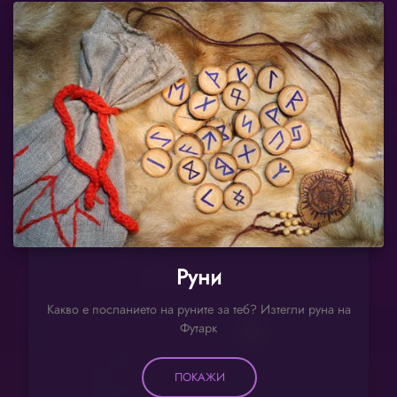
Руни
Какво е посланието на руните за теб? Изтегли руна на
Футарк
ПОКАЖИ