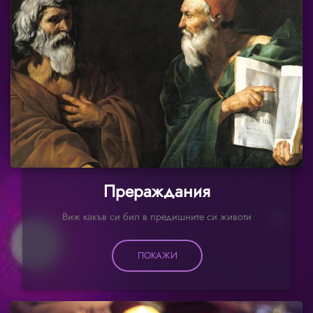
Прераждания
Виж какъв си бил в предишните си животи
ПОКАЖИ