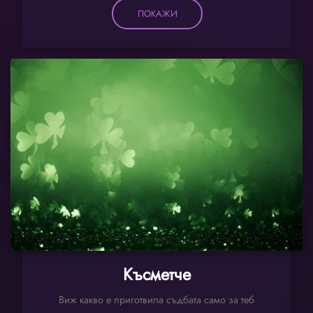
ПОКАЖИ
Късметче
Виж какво е приготвила съдбата само за теб