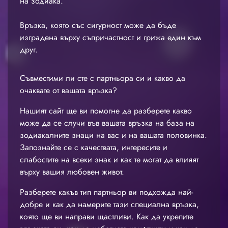
на зодиака.
Връзка, която със сигурност може да бъде
изградена върху съпричастност и грижа един към
друг.
Съвместими ли сте с партньора си и какво да
очаквате от вашата връзка?
Нашият сайт ще ви помогне да разберете какво
може да се случи във вашата връзка на база на
зодиакалните знаци на вас и на вашата половинка.
Запознайте се с качествата, интересите и
слабостите на всеки знак и как те могат да влияят
върху вашия любовен живот.
Разберете какъв тип партньор ви подхожда най-
добре и как да намерите тази специална връзка,
която ще ви направи щастливи. Как да укрепите