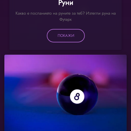
Руни
Какво е посланието на руните за теб? Изтегли руна на
Футарк
ПОКАЖИ