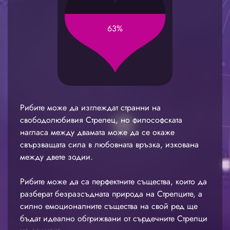
63%
Рибите може да изглеждат странни на
свободолюбивия Стрелец, но философската
нагласа между двамата може да се окаже
свързващата сила в любовната връзка, изкована
между двете зодии.
Рибите може да са перфектните същества, които да
разберат безразсъдната природа на Стрелците, а
силно емоционалните същества на свой ред ще
бъдат идеално обгрижвани от сърдечните Стрелци