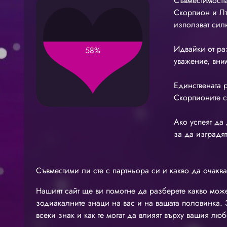
Съвместимостта
Скорпион и Л
използват сил
Идвайки от ра
58%
уважение, вни
Единствената 
Скорпионите с
Ако успеят да 
за да изградя
Съвместими ли сте с партньора си и какво да очаква
Нашият сайт ще ви помогне да разберете какво може
зодиакалните знаци на вас и на вашата половинка. З
всеки знак и как те могат да влияят върху вашия люб