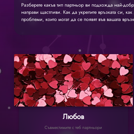
Разберете какъв тип партньор ви подхожда най-добр
направи щастливи. Как да укрепите връзката си, как 
проблеми, които могат да се появят във вашата връзк
Любов
Съвместимите с теб партньори