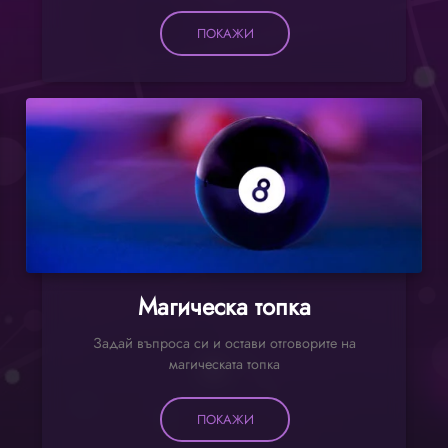
ПОКАЖИ
Магическа топка
Задай въпроса си и остави отговорите на
магическата топка
ПОКАЖИ