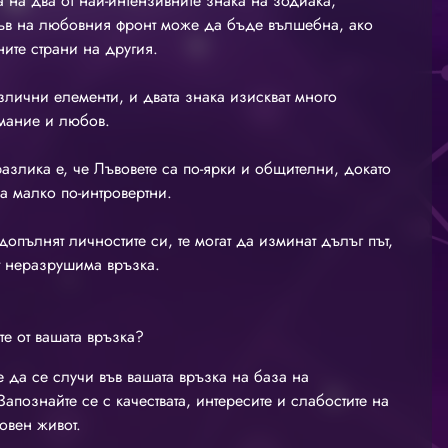
 на два от най-интензивните знака на зодиака,
ъв на любовния фронт може да бъде вълшебна, ако
ните страни на другия.
злични елементи, и двата знака изискват много
мание и любов.
разлика е, че Лъвовете са по-ярки и общителни, докато
а малко по-интровертни.
допълнят личностите си, те могат да изминат дълъг път,
т неразрушима връзка.
те от вашата връзка?
 да се случи във вашата връзка на база на
апознайте се с качествата, интересите и слабостите на
овен живот.