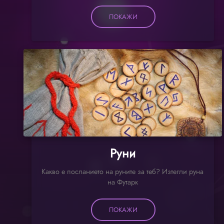
ПОКАЖИ
Руни
Какво е посланието на руните за теб? Изтегли руна
на Футарк
ПОКАЖИ