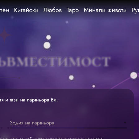
лен
Китайски
Любов
Таро
Минали животи
Ру
ъвместимост
я и тази на партньора Ви.
Зодия на партньора
▼
▼