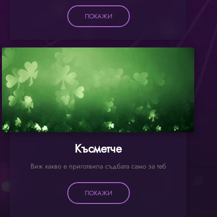
ПОКАЖИ
Късметче
Виж какво е приготвила съдбата само за теб
ПОКАЖИ