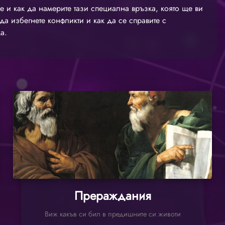
е и как да намерите тази специална връзка, която ще ви
да избегнете конфликти и как да се справите с
а.
Прераждания
Виж какъв си бил в предишните си животи