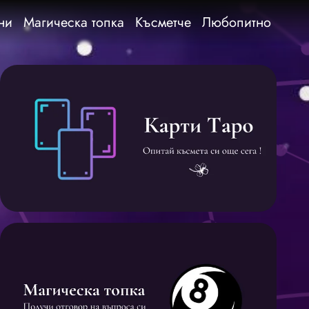
ни
Магическа топка
Късметче
Любопитно