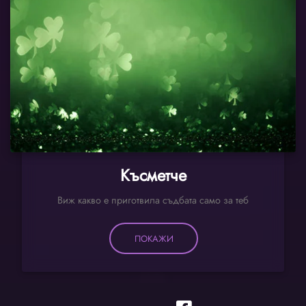
Късметче
Виж какво е приготвила съдбата само за теб
ПОКАЖИ