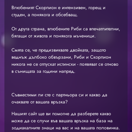
Влюбеният Скорпион е интензивен, горещ и
студен, а понякога и обсебващ.
От друга страна, влюбените Риби са впечатлителни,
бягащи от живота и понякога мъченици.
Смята се, че предизвиквате двойката, защото
веднъж дълбоко обвързани, Риби и Скорпион
никога не се отпускат истински - появяват се отново
в сънищата за години напред.
Съвместими ли сте с партньора си и какво да
очаквате от вашата връзка?
Нашият сайт ще ви помогне да разберете какво
може да се случи във вашата връзка на база на
зодиакалните знаци на вас и на вашата половинка.