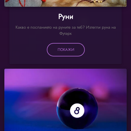
Руни
Какво е посланието на руните за теб? Изтегли руна на
Футарк
ПОКАЖИ