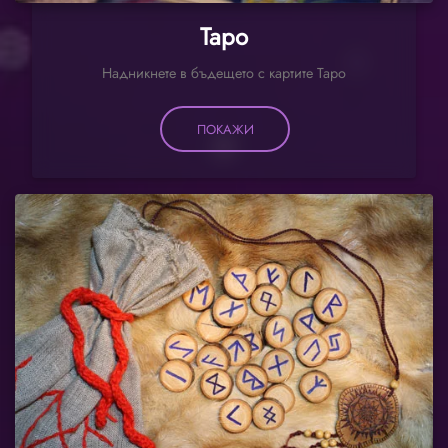
Таро
Надникнете в бъдещето с картите Таро
ПОКАЖИ