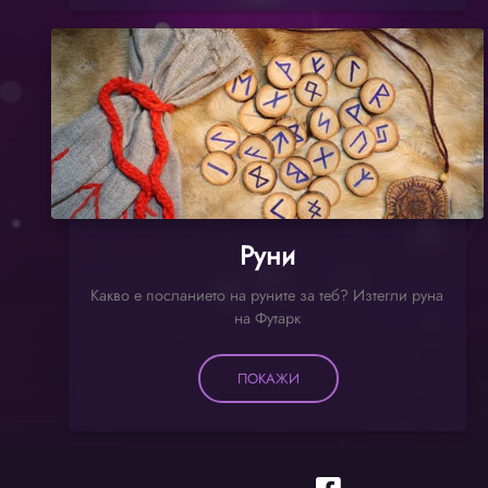
Руни
Какво е посланието на руните за теб? Изтегли руна
на Футарк
ПОКАЖИ