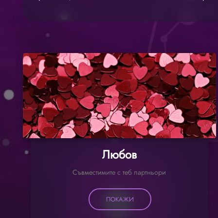
Любов
Съвместимите с теб партньори
ПОКАЖИ