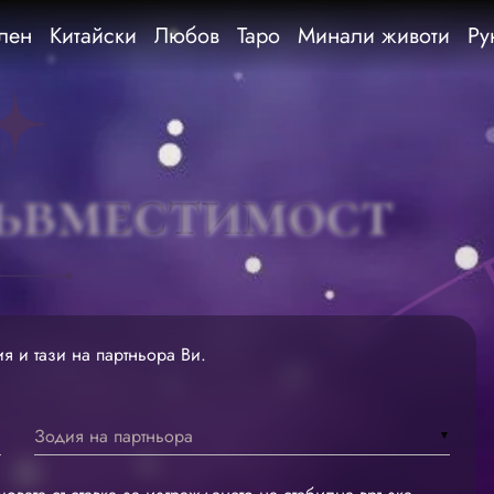
лен
Китайски
Любов
Таро
Минали животи
Ру
ъвместимост
я и тази на партньора Ви.
Зодия на партньора
▼
▼