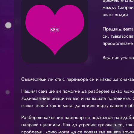
Времето е клю
между Скорпио
власт зодии.
Предвид факта,
88%
си, гъвкавостт
преодоляване 
Веднъж устано
Съвместими ли сте с партньора си и какво да очаква
Нашият сайт ще ви помогне да разберете какво може
зодиакалните знаци на вас и на вашата половинка. З
всеки знак и как те могат да влияят върху вашия люб
Разберете какъв тип партньор ви подхожда най-добр
направи щастливи. Как да укрепите връзката си, как 
проблеми, които могат да се появят във вашата връзк