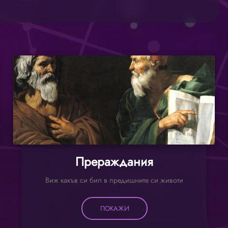
Прераждания
Виж какъв си бил в предишните си животи
ПОКАЖИ