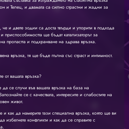
човата съставка за изграждането на стабилна връзка
н и Телец, и двамата са силно страстни и жадни за
 че и двете зодии са доста твърди и упорити в подхода
а и приспособимостта ще бъдат катализаторът за
на пропастта и подхранване на здрава връзка.
вена връзка, тя ще бъде пълна със страст и интимност.
те от вашата връзка?
 да се случи във вашата връзка на база на
апознайте се с качествата, интересите и слабостите на
овен живот.
е и как да намерите тази специална връзка, която ще ви
да избегнете конфликти и как да се справите с
а.