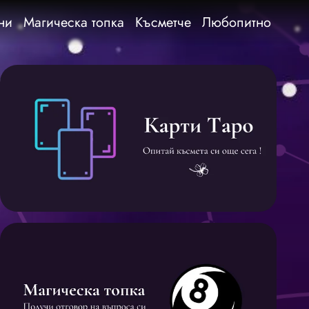
ни
Магическа топка
Късметче
Любопитно