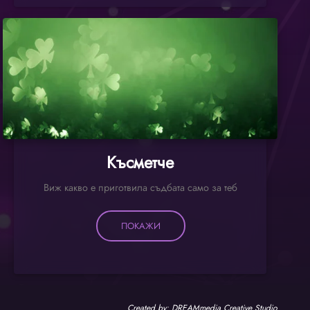
Късметче
Виж какво е приготвила съдбата само за теб
ПОКАЖИ
Created by:
DREAMmedia Creative Studio