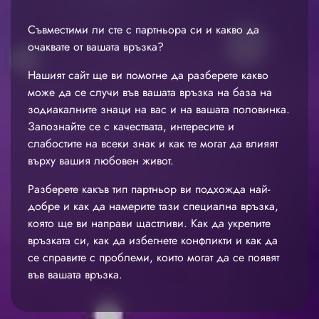
Съвместими ли сте с партньора си и какво да
очаквате от вашата връзка?
Нашият сайт ще ви помогне да разберете какво
може да се случи във вашата връзка на база на
зодиакалните знаци на вас и на вашата половинка.
Запознайте се с качествата, интересите и
слабостите на всеки знак и как те могат да влияят
върху вашия любовен живот.
Разберете какъв тип партньор ви подхожда най-
добре и как да намерите тази специална връзка,
която ще ви направи щастливи. Как да укрепите
връзката си, как да избегнете конфликти и как да
се справите с проблеми, които могат да се появят
във вашата връзка.