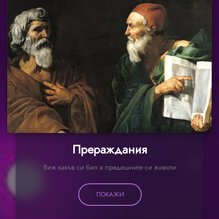
Прераждания
Виж какъв си бил в предишните си животи
ПОКАЖИ