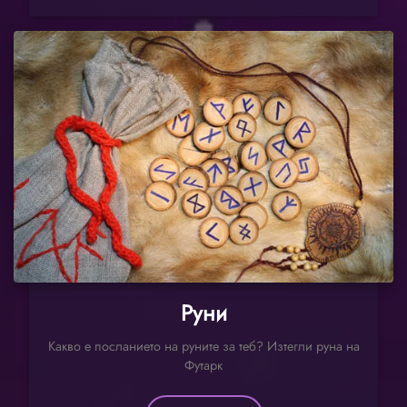
Руни
Какво е посланието на руните за теб? Изтегли руна на
Футарк