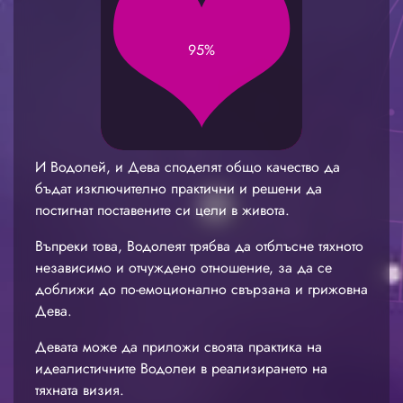
95%
И Водолей, и Дева споделят общо качество да
бъдат изключително практични и решени да
постигнат поставените си цели в живота.
Въпреки това, Водолеят трябва да отблъсне тяхното
независимо и отчуждено отношение, за да се
доближи до по-емоционално свързана и грижовна
Дева.
Девата може да приложи своята практика на
идеалистичните Водолеи в реализирането на
тяхната визия.