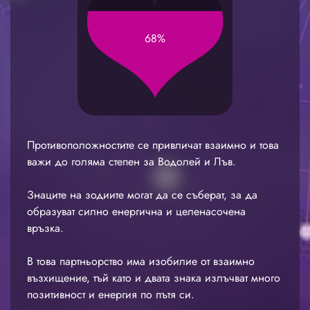
68%
Противоположностите се привличат взаимно и това
важи до голяма степен за Водолей и Лъв.
Знаците на зодиите могат да се съберат, за да
образуват силно енергична и целенасочена
връзка.
В това партньорство има изобилие от взаимно
възхищение, тъй като и двата знака излъчват много
позитивност и енергия по пътя си.