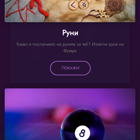
Руни
Какво е посланието на руните за теб? Изтегли руна на
Футарк
ПОКАЖИ