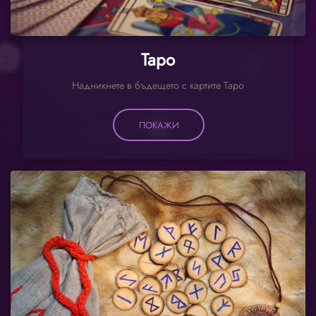
Таро
Надникнете в бъдещето с картите Таро
ПОКАЖИ