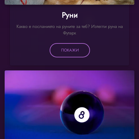
Руни
Какво е посланието на руните за теб? Изтегли руна на
Футарк
ПОКАЖИ