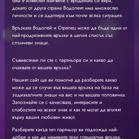
така е известен най-вече с вродената си вяра,
докато от друга страна Водолеят има множество
личности и се адаптира към почти всяка ситуация.
Връзката Водолей и Стрелец може да бъде една от
най-продуктивните връзки в целия списък със
слънчеви знаци.
Съвместими ли сте с партньора си и какво да
очаквате от вашата връзка?
Нашият сайт ще ви помогне да разберете какво
може да се случи във вашата връзка на база на
зодиакалните знаци на вас и на вашата половинка.
Запознайте се с качествата, интересите и
слабостите на всеки знак и как те могат да влияят
върху вашия любовен живот.
Разберете какъв тип партньор ви подхожда най-
добре и как да намерите тази специална връзка,