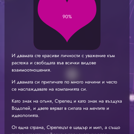
90%
И двамата сте красиви личности с уважение към
растежа и свободата във всички видове
взаимоотношения.
И двамата си приличате по много начини и често
се наслаждавате на компанията си.
Като знак на огъня, Стрелец и като знак на въздуха
Водолей, и двете вярват в силата на мечтите и
идеологията.
От една страна, Стрелецът е щедър и мил, а също