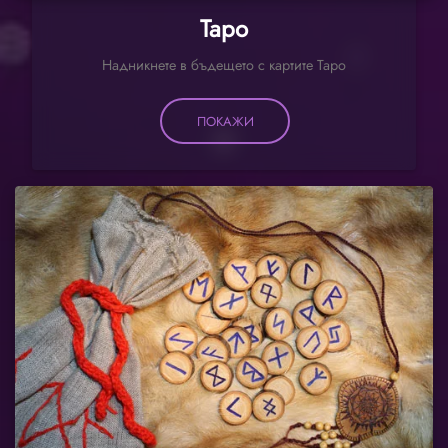
Таро
Надникнете в бъдещето с картите Таро
ПОКАЖИ