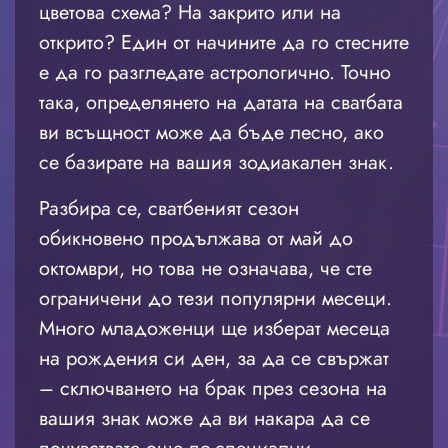
цветова схема? На закрито или на
открито? Един от начините да го стесните
е да го разгледате астрологично. Точно
така, определянето на датата на сватбата
ви всъщност може да бъде лесно, ако
се базирате на вашия зодиакален знак.
Разбира се, сватбеният сезон
обикновено продължава от май до
октомври, но това не означава, че сте
ограничени до тези популярни месеци.
Много младоженци ще изберат месеца
на рождения си ден, за да се свържат
– сключването на брак през сезона на
вашия знак може да ви накара да се