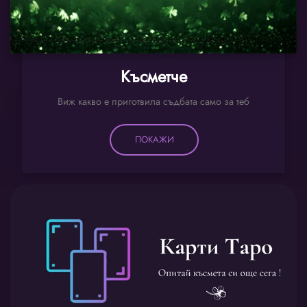
Късметче
Виж какво е приготвила съдбата само за теб
ПОКАЖИ