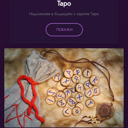
Таро
Надникнете в бъдещето с картите Таро
ПОКАЖИ