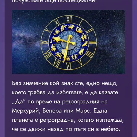
почувствате още по-специални.
Без значение кой знак сте, едно нещо,
което трябва да избягвате, е да казвате
„Да“ по време на ретроградния на
Меркурий, Венера или Марс. Една
планета е ретроградна, когато изглежда,
че се движи назад по пътя си в небето,