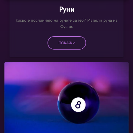
Руни
Какво е посланието на руните за теб? Изтегли руна на
Футарк
ПОКАЖИ