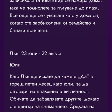
зависимост от това къде се намира дома,
така че помислете за пътуване до плаж.
Все още ще се чувствате като у дома си,
когато сте заобиколени от семейство и
близки приятели.
Лъв: 23 юли - 22 август
Юли
Като Лъв ще искате да кажете „Да“ в
горещ летен месец като юли, за да
отговаря на пламенната ви личност.
Обичате да забавлявате другите, докато
сте център на вниманието. Средата на