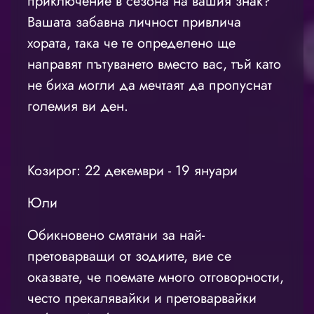
приключение в сезона на вашия знак?
Вашата забавна личност привлича
хората, така че те определено ще
направят пътуването вместо вас, тъй като
не биха могли да мечтаят да пропуснат
големия ви ден.
Козирог: 22 декември - 19 януари
Юли
Обикновено смятани за най-
претоварващи от зодиите, вие се
оказвате, че поемате много отговорности,
често прекалявайки и претоварвайки