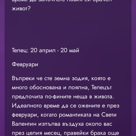
живот?
Телец: 20 април - 20 май
Февруари
Въпреки че сте земна зодия, която е
много обоснована и лоялна, Телецът
предпочита по-фините неща в живота.
Идеалното време да се ожените е през
февруари, когато романтиката на Свети
Валентин изпълва въздуха около вас
през целия месец, правейки брака още