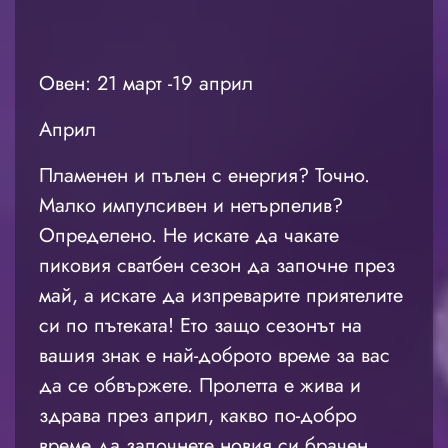
Овен: 21 март -19 април
Април
Пламенен и пълен с енергия? Точно.
Малко импулсивен и нетърпелив?
Определено. Не искате да чакате
пиковия сватбен сезон да започне през
май, а искате да изпреварите приятелите
си по пътеката! Ето защо сезонът на
вашия знак е най-доброто време за вас
да се обвържете. Пролетта е жива и
здрава през април, какво по-добро
време да започнете новия си брачен