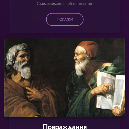
Съвместимите с теб партньори
ПОКАЖИ
Прераждания