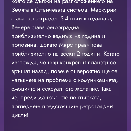
което се дължи на разположението на
Земята в Слънчевата система. Меркурий
става ретрограден 3-4 пъти в годината,
Венера става ретроградна
приблизително веднъж на година и
половина, докато Марс прави това
приблизително на всеки 2 години. Когато
изглежда, че тези конкретни планети се
връщат назад, повече от вероятно ще се
натъкнете на проблеми с комуникацията,
емоциите и сексуалното желание. Така
че, преди да тръгнете по пътеката,
погледнете предстоящите ретроградни
цикли!