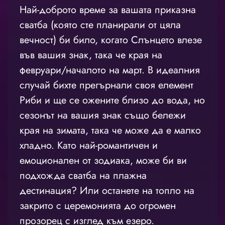
Най-доброто време за вашата приказна
сватба (която сте планирали от цяла
вечност) би било, когато Слънцето влезе
във вашия знак, така че края на
февруари/началото на март. В идеалния
случай бихте прегърнали своя елемент
Риби и ще се ожените близо до вода, но
сезонът на вашия знак също бележи
края на зимата, така че може да е малко
хладно. Като най-романтичен и
емоционален от зодиака, може би ви
подхожда сватба на плажна
дестинация? Или останете на топло на
закрито с церемонията до огромен
прозорец с изглед към езеро.