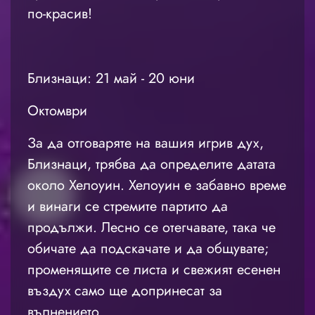
по-красив!
Близнаци: 21 май - 20 юни
Октомври
За да отговаряте на вашия игрив дух,
Близнаци, трябва да определите датата
около Хелоуин. Хелоуин е забавно време
и винаги се стремите партито да
продължи. Лесно се отегчавате, така че
обичате да подскачате и да общувате;
променящите се листа и свежият есенен
въздух само ще допринесат за
вълнението.