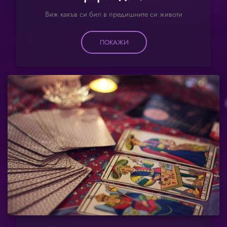
Виж какъв си бил в предишните си животи
ПОКАЖИ