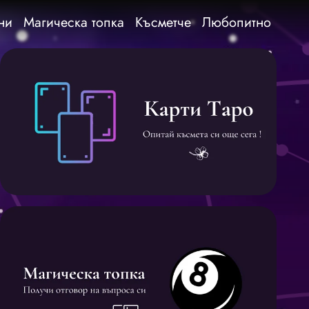
ни
Магическа топка
Късметче
Любопитно