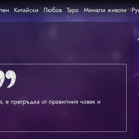
лен
Китайски
Любов
Таро
Минали животи
Ру
е, е прегръдка от правилния човек и