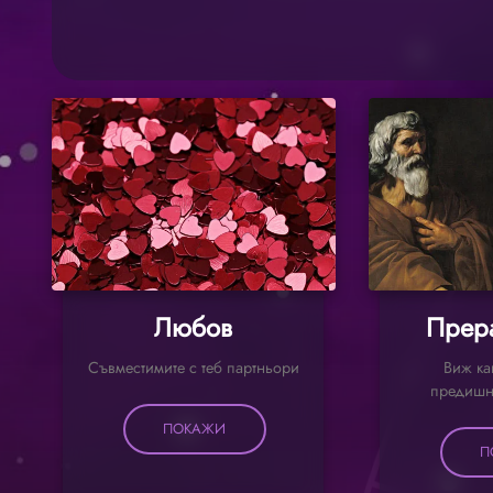
Любов
Прер
Съвместимите с теб партньори
Виж ка
предишн
ПОКАЖИ
П