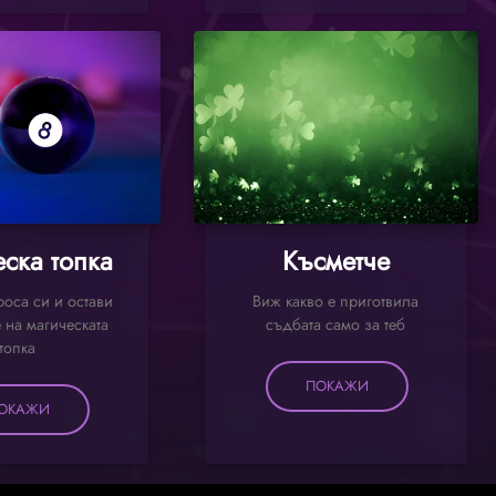
ска топка
Късметче
оса си и остави
Виж какво е приготвила
 на магическата
съдбата само за теб
топка
ПОКАЖИ
ОКАЖИ