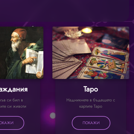
аждания
Таро
къв си бил в
Надникнете в бъдещето с
ите си животи
картите Таро
ОКАЖИ
ПОКАЖИ