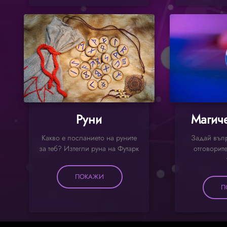
Руни
Магиче
Какво е посланието на руните
Задай въпр
за теб? Изтегли руна на Футарк
отговорите
ПОКАЖИ
П