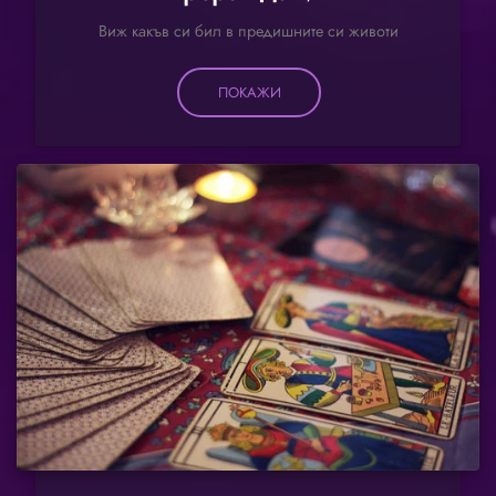
Виж какъв си бил в предишните си животи
ПОКАЖИ