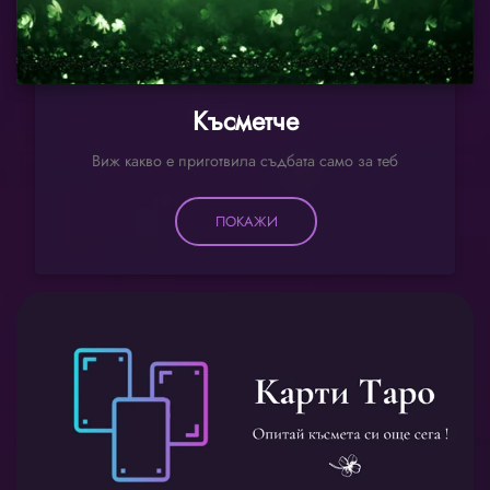
Късметче
Виж какво е приготвила съдбата само за теб
ПОКАЖИ