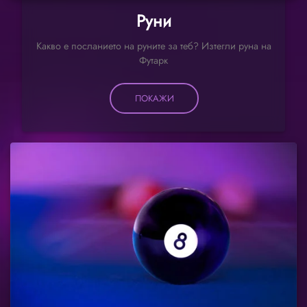
Руни
Какво е посланието на руните за теб? Изтегли руна на
Футарк
ПОКАЖИ