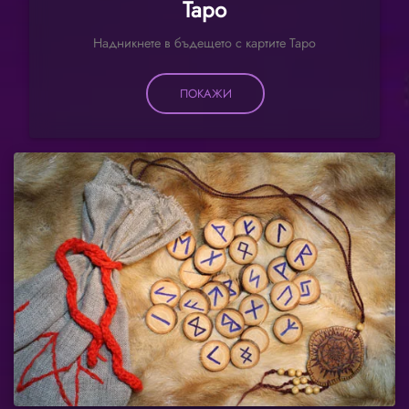
Таро
Надникнете в бъдещето с картите Таро
ПОКАЖИ