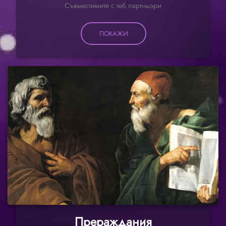
Съвместимите с теб партньори
ПОКАЖИ
Прераждания