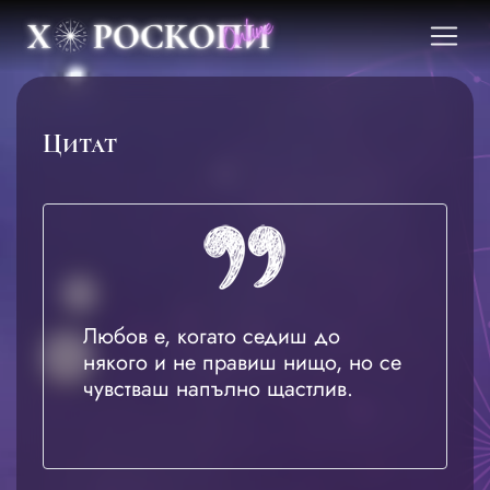
Цитат
Любов е, когато седиш до
някого и не правиш нищо, но се
чувстваш напълно щастлив.