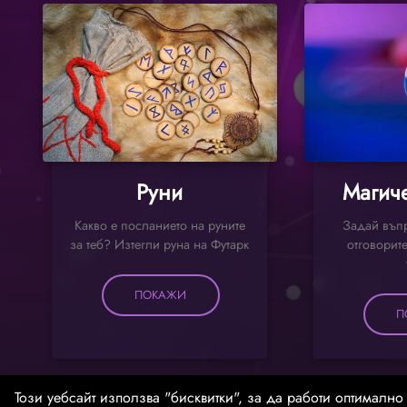
Руни
Магиче
Какво е посланието на руните
Задай въпр
за теб? Изтегли руна на Футарк
отговорите
ПОКАЖИ
П
Този уебсайт използва "бисквитки", за да работи оптимално