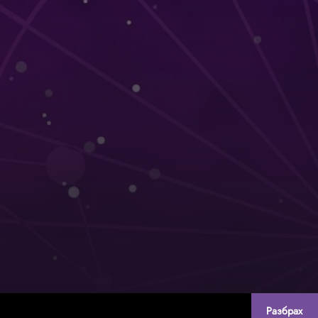
Разбрах
Created by:
DREAMmedia Creative Studio