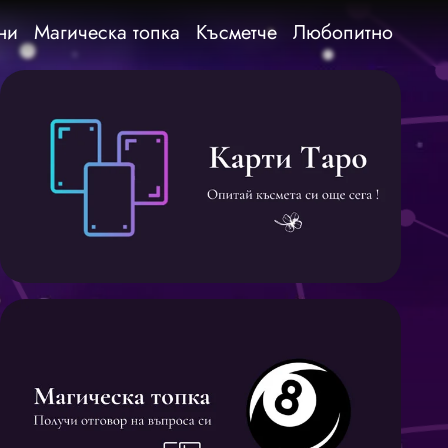
ни
Магическа топка
Късметче
Любопитно