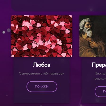
Любов
Прер
Съвместимите с теб партньори
Виж ка
предишн
ПОКАЖИ
П