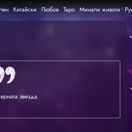
лен
Китайски
Любов
Таро
Минали животи
Ру
черната звезда.