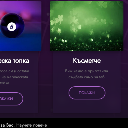
ска топка
Късметче
оса си и остави
Виж какво е приготвила
 на магическата
съдбата само за теб
топка
ПОКАЖИ
ОКАЖИ
 за Вас.
Научете повече