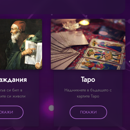
аждания
Таро
къв си бил в
Надникнете в бъдещето с
ите си животи
картите Таро
ОКАЖИ
ПОКАЖИ