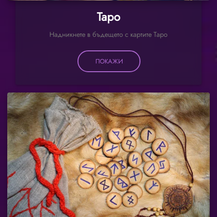
Таро
Надникнете в бъдещето с картите Таро
ПОКАЖИ