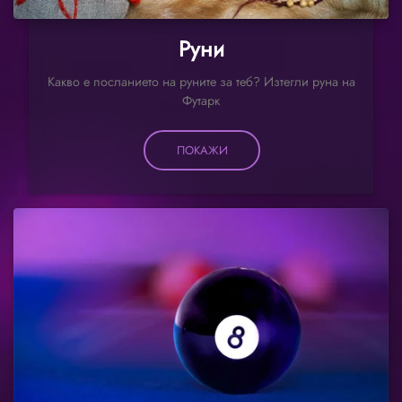
Руни
Какво е посланието на руните за теб? Изтегли руна на
Футарк
ПОКАЖИ