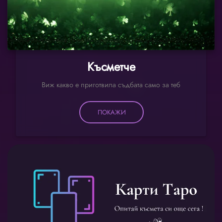
Късметче
Виж какво е приготвила съдбата само за теб
ПОКАЖИ