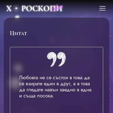
Цитат
Любовта не се състои в това да
се взирате един в друг, а в това
да гледате навън заедно в една
и съща посока.