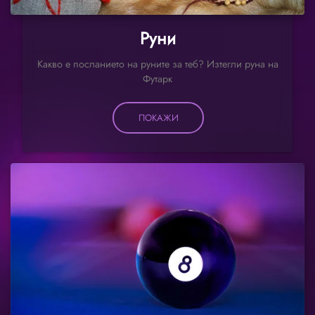
Руни
Какво е посланието на руните за теб? Изтегли руна на
Футарк
ПОКАЖИ