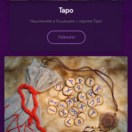
Таро
Надникнете в бъдещето с картите Таро
ПОКАЖИ