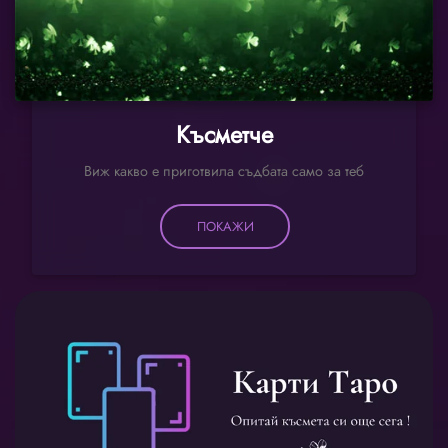
Късметче
Виж какво е приготвила съдбата само за теб
ПОКАЖИ