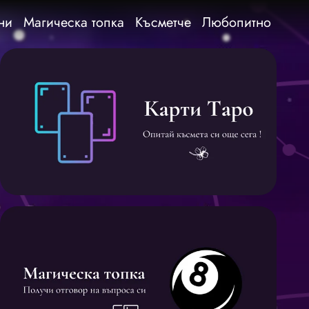
ни
Магическа топка
Късметче
Любопитно