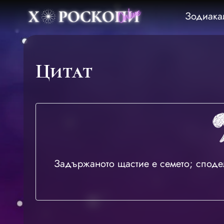
Зодиака
Цитат
Задържаното щастие е семето; сподел