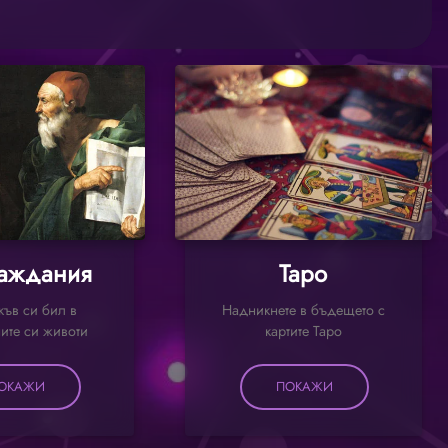
аждания
Таро
къв си бил в
Надникнете в бъдещето с
ите си животи
картите Таро
ОКАЖИ
ПОКАЖИ