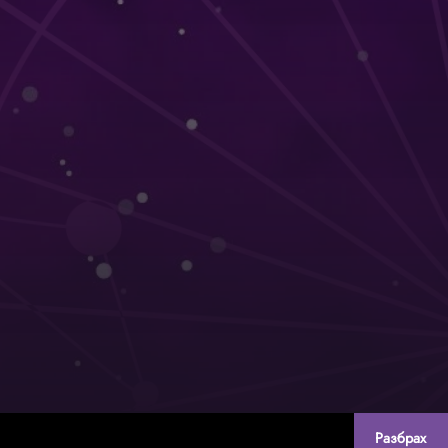
Разбрах
Created by:
DREAMmedia Creative Studio