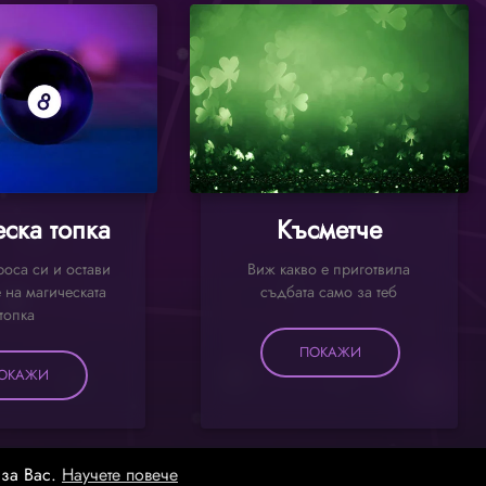
ска топка
Късметче
оса си и остави
Виж какво е приготвила
 на магическата
съдбата само за теб
топка
ПОКАЖИ
ОКАЖИ
 за Вас.
Научете повече