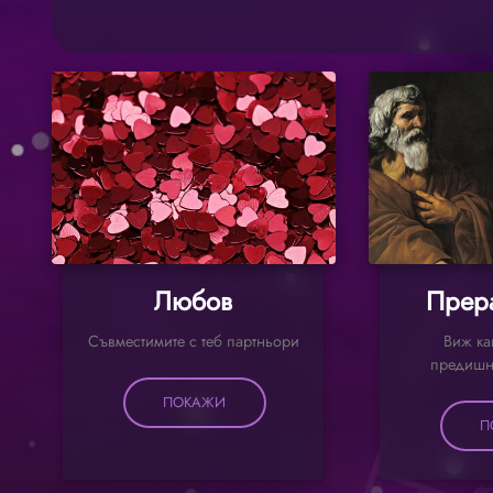
Любов
Прер
Съвместимите с теб партньори
Виж ка
предишн
ПОКАЖИ
П