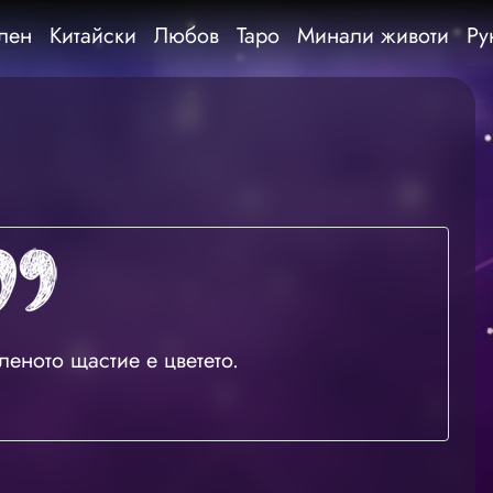
лен
Китайски
Любов
Таро
Минали животи
Ру
еното щастие е цветето.