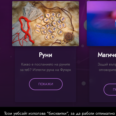
Руни
Магиче
Какво е посланието на руните
Задай въпр
за теб? Изтегли руна на Футарк
отговорите
ПОКАЖИ
П
Този уебсайт използва "бисквитки", за да работи оптимално