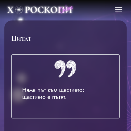
Цитат
Няма път към щастието;
щастието е пътят.