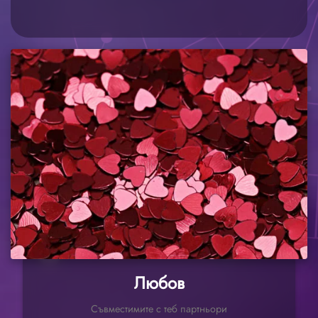
Любов
Съвместимите с теб партньори