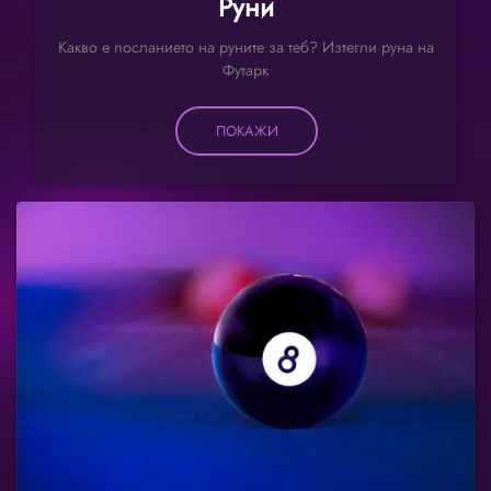
Руни
Какво е посланието на руните за теб? Изтегли руна на
Футарк
ПОКАЖИ