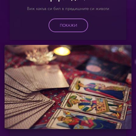
Виж какъв си бил в предишните си животи
ПОКАЖИ