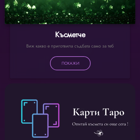
Късметче
Виж какво е приготвила съдбата само за теб
ПОКАЖИ