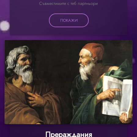
Съвместимите с теб партньори
ПОКАЖИ
Прераждания