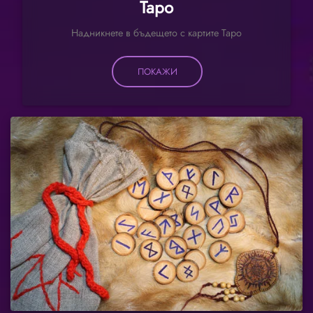
Таро
Надникнете в бъдещето с картите Таро
ПОКАЖИ