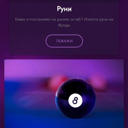
Руни
Какво е посланието на руните за теб? Изтегли руна на
Футарк
ПОКАЖИ