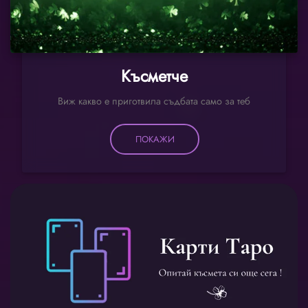
Късметче
Виж какво е приготвила съдбата само за теб
ПОКАЖИ