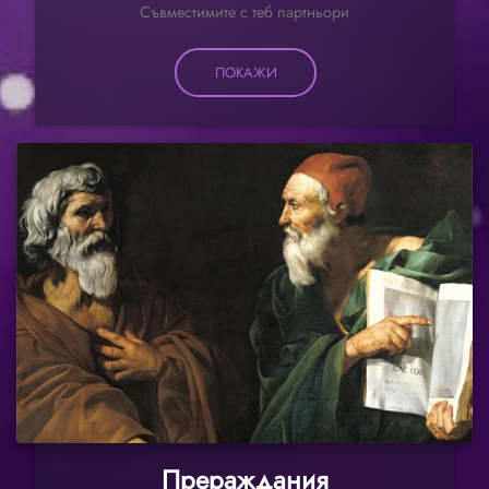
Съвместимите с теб партньори
ПОКАЖИ
Прераждания