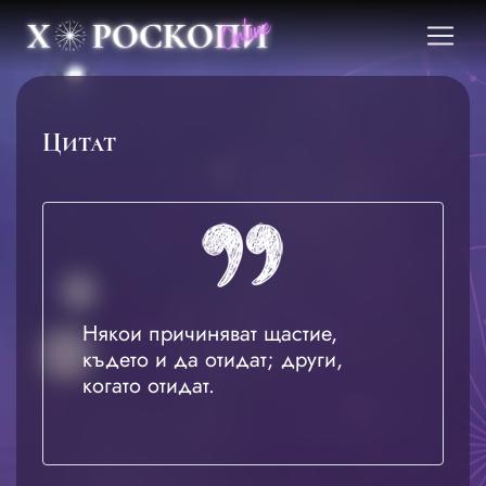
Цитат
Някои причиняват щастие,
където и да отидат; други,
когато отидат.