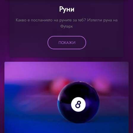
Руни
Какво е посланието на руните за теб? Изтегли руна на
Футарк
ПОКАЖИ