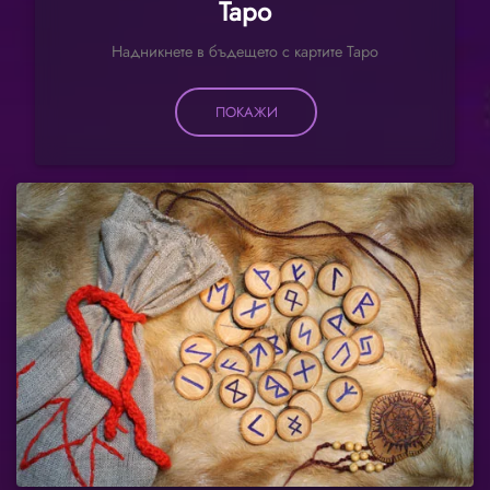
Таро
Надникнете в бъдещето с картите Таро
ПОКАЖИ