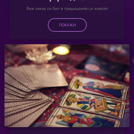
Виж какъв си бил в предишните си животи
ПОКАЖИ