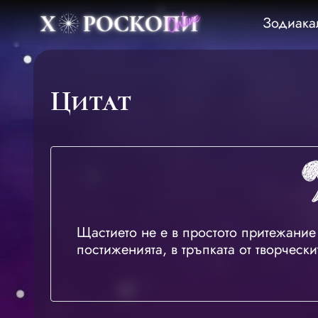
Зодиака
Цитат
Щастието не е в простото притежание 
постиженията, в тръпката от творчески