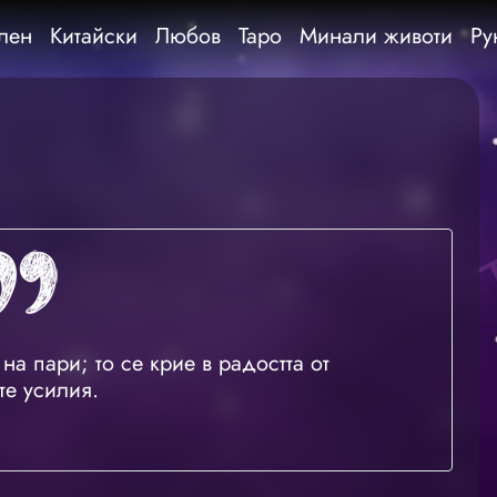
лен
Китайски
Любов
Таро
Минали животи
Ру
на пари; то се крие в радостта от
те усилия.