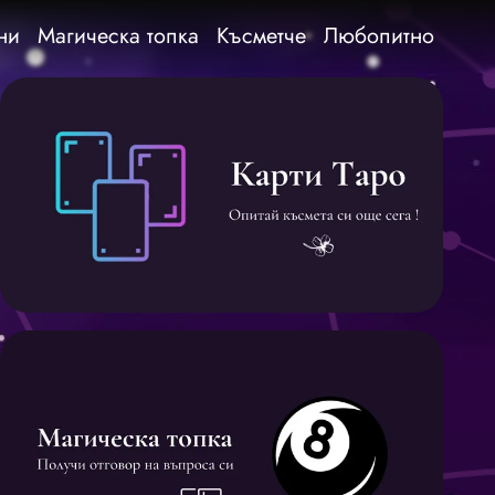
ни
Магическа топка
Късметче
Любопитно