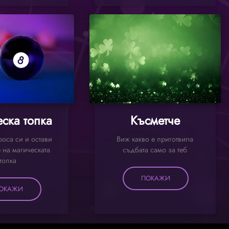
ска топка
Късметче
оса си и остави
Виж какво е приготвила
 на магическата
съдбата само за теб
топка
ПОКАЖИ
ОКАЖИ