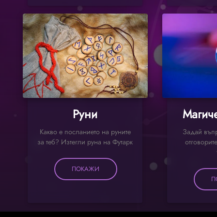
Руни
Магиче
Какво е посланието на руните
Задай въпр
за теб? Изтегли руна на Футарк
отговорите
ПОКАЖИ
П