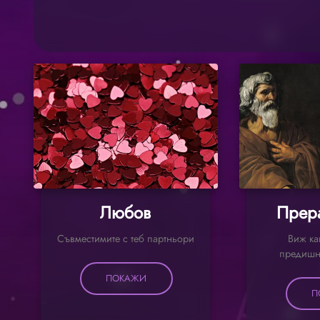
Любов
Прер
Съвместимите с теб партньори
Виж ка
предишн
ПОКАЖИ
П