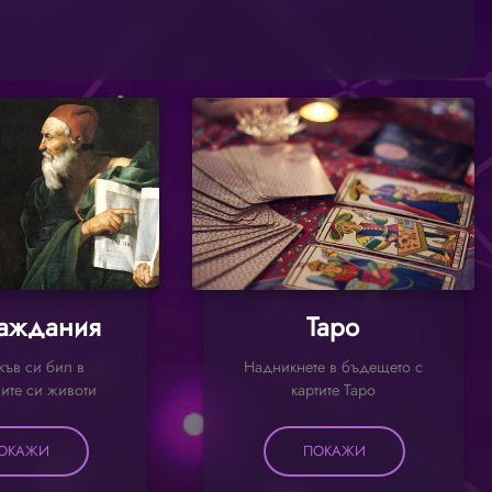
аждания
Таро
къв си бил в
Надникнете в бъдещето с
ите си животи
картите Таро
ОКАЖИ
ПОКАЖИ