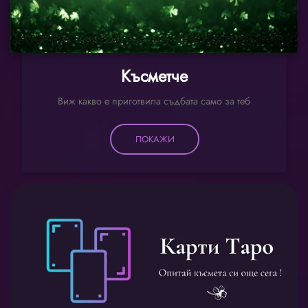
Късметче
Виж какво е приготвила съдбата само за теб
ПОКАЖИ