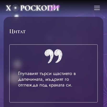
Цитат
Глупавият търси щастието в
далечината, мъдрият го
отглежда под краката си.