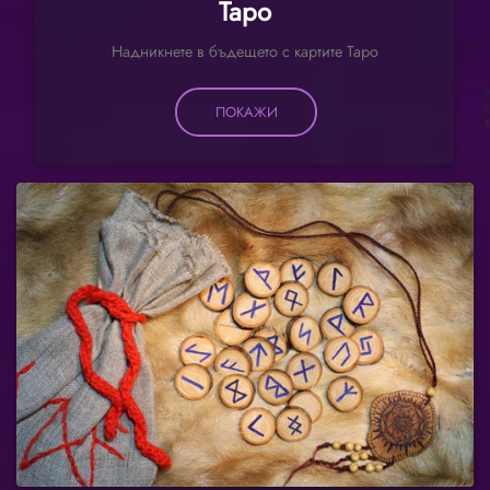
Таро
Надникнете в бъдещето с картите Таро
ПОКАЖИ