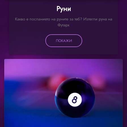
Руни
Какво е посланието на руните за теб? Изтегли руна на
Футарк
ПОКАЖИ