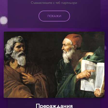
Съвместимите с теб партньори
ПОКАЖИ
Прераждания