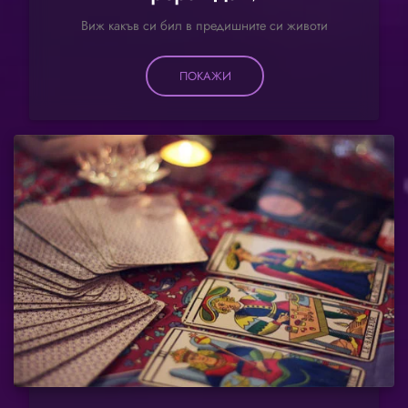
Виж какъв си бил в предишните си животи
ПОКАЖИ