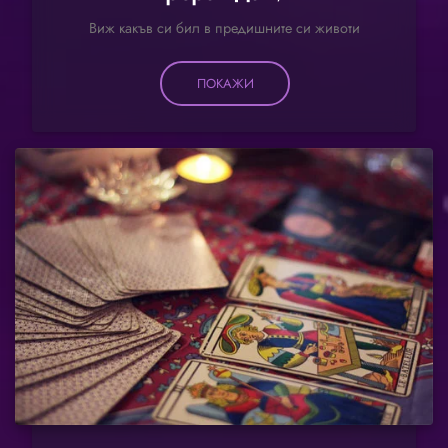
Виж какъв си бил в предишните си животи
ПОКАЖИ