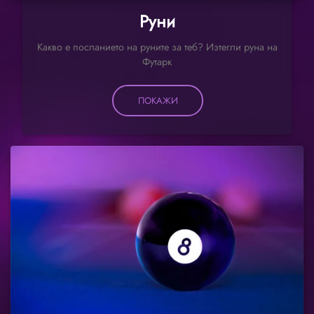
Руни
Какво е посланието на руните за теб? Изтегли руна на
Футарк
ПОКАЖИ