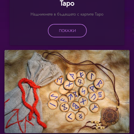
Таро
Надникнете в бъдещето с картите Таро
ПОКАЖИ