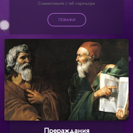
Съвместимите с теб партньори
ПОКАЖИ
Прераждания