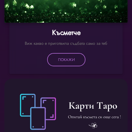
Късметче
Виж какво е приготвила съдбата само за теб
ПОКАЖИ