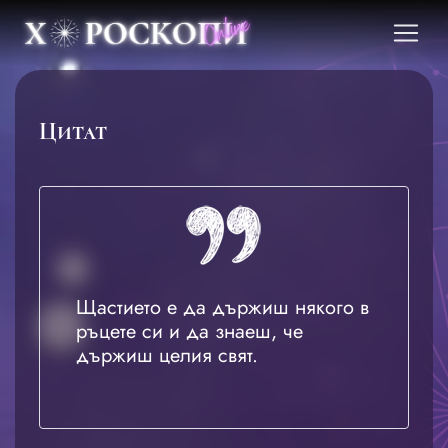
Цитат
Щастието е да държиш някого в
ръцете си и да знаеш, че
държиш целия свят.