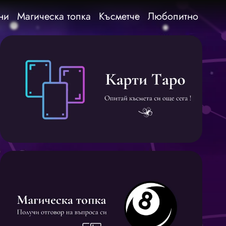
ни
Магическа топка
Късметче
Любопитно