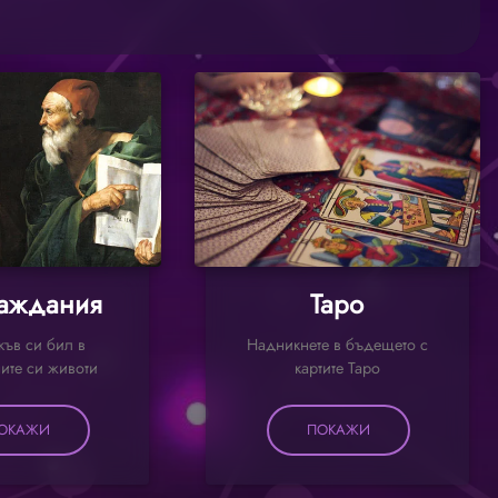
аждания
Таро
къв си бил в
Надникнете в бъдещето с
ите си животи
картите Таро
ОКАЖИ
ПОКАЖИ