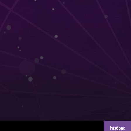
Разбрах
Created by:
DREAMmedia Creative Studio