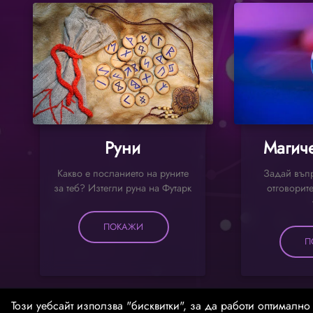
Руни
Магиче
Какво е посланието на руните
Задай въпр
за теб? Изтегли руна на Футарк
отговорите
ПОКАЖИ
П
Този уебсайт използва "бисквитки", за да работи оптимално