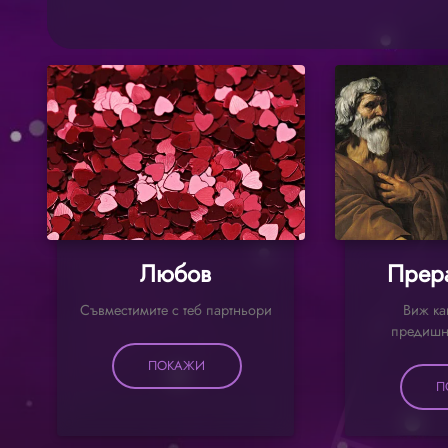
Любов
Прер
Съвместимите с теб партньори
Виж ка
предишн
ПОКАЖИ
П