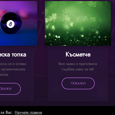
ска топка
Късметче
оса си и остави
Виж какво е приготвила
 на магическата
съдбата само за теб
топка
ПОКАЖИ
ОКАЖИ
 за Вас.
Научете повече