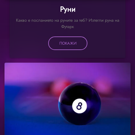
Руни
Какво е посланието на руните за теб? Изтегли руна на
Футарк
ПОКАЖИ