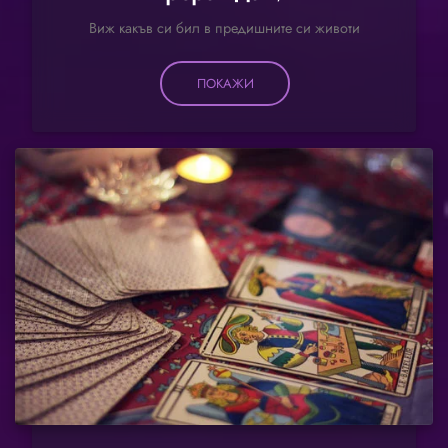
Виж какъв си бил в предишните си животи
ПОКАЖИ