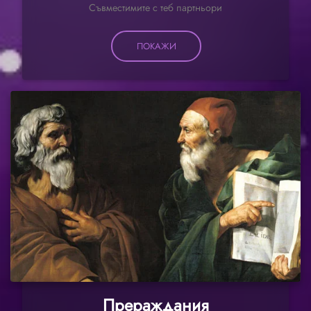
Съвместимите с теб партньори
ПОКАЖИ
Прераждания