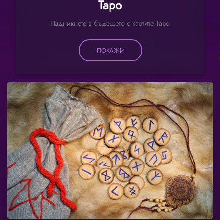
Таро
Надникнете в бъдещето с картите Таро
ПОКАЖИ