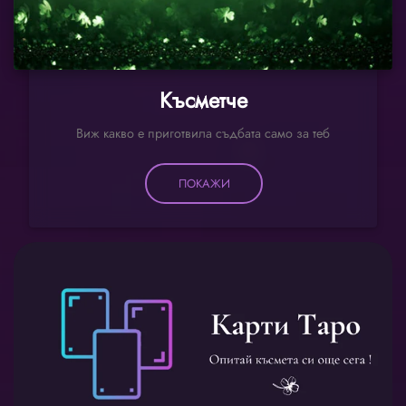
Късметче
Виж какво е приготвила съдбата само за теб
ПОКАЖИ