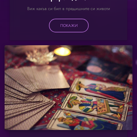
Виж какъв си бил в предишните си животи
ПОКАЖИ