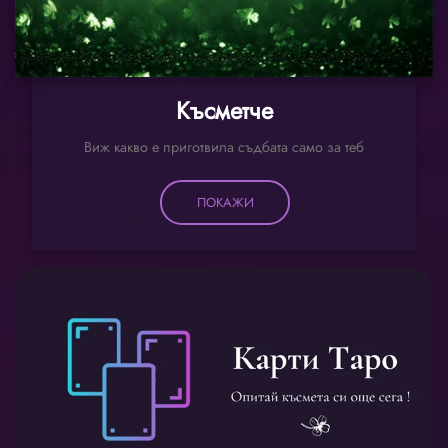
Късметче
Виж какво е приготвила съдбата само за теб
ПОКАЖИ