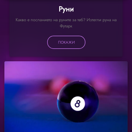
Руни
Какво е посланието на руните за теб? Изтегли руна на
Футарк
ПОКАЖИ