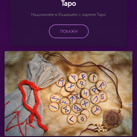
Таро
Надникнете в бъдещето с картите Таро
ПОКАЖИ