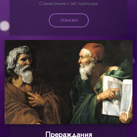
Съвместимите с теб партньори
ПОКАЖИ
Прераждания