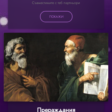
Съвместимите с теб партньори
ПОКАЖИ
Прераждания