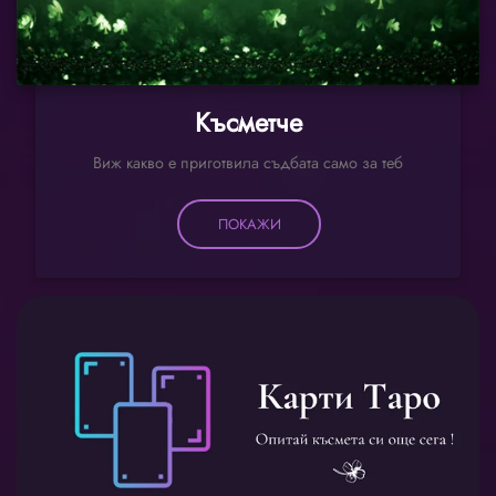
Късметче
Виж какво е приготвила съдбата само за теб
ПОКАЖИ