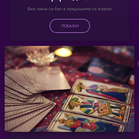
Виж какъв си бил в предишните си животи
ПОКАЖИ