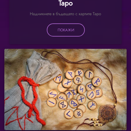
Таро
Надникнете в бъдещето с картите Таро
ПОКАЖИ