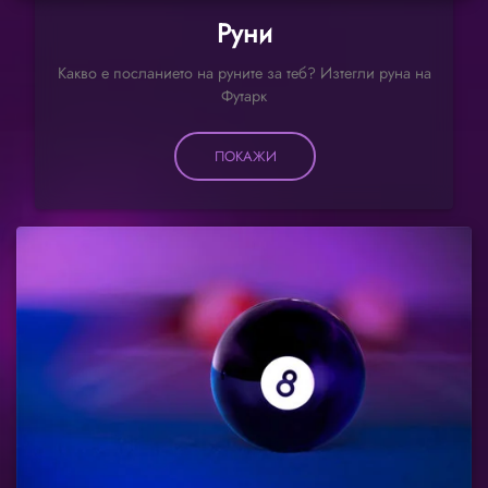
Руни
Какво е посланието на руните за теб? Изтегли руна на
Футарк
ПОКАЖИ