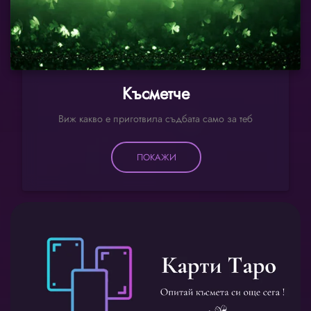
Късметче
Виж какво е приготвила съдбата само за теб
ПОКАЖИ