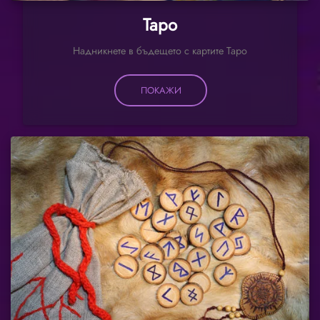
Таро
Надникнете в бъдещето с картите Таро
ПОКАЖИ