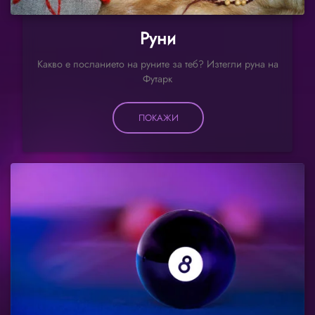
Руни
Какво е посланието на руните за теб? Изтегли руна на
Футарк
ПОКАЖИ