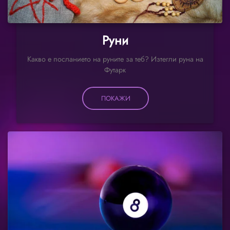
Руни
Какво е посланието на руните за теб? Изтегли руна на
Футарк
ПОКАЖИ