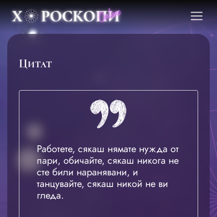
Цитат
Работете, сякаш нямате нужда от
пари, обичайте, сякаш никога не
сте били наранявани, и
танцувайте, сякаш никой не ви
гледа.