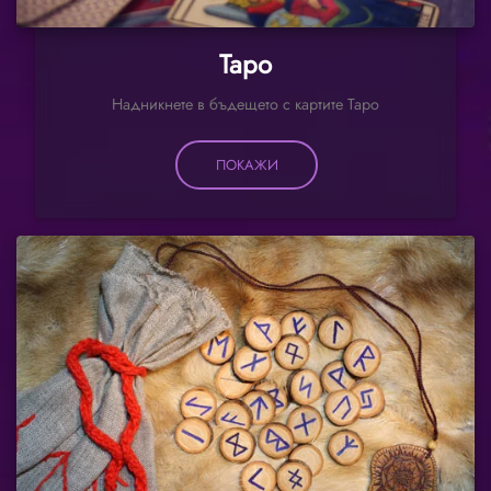
Таро
Надникнете в бъдещето с картите Таро
ПОКАЖИ