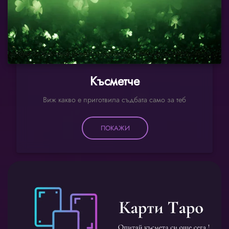
Късметче
Виж какво е приготвила съдбата само за теб
ПОКАЖИ