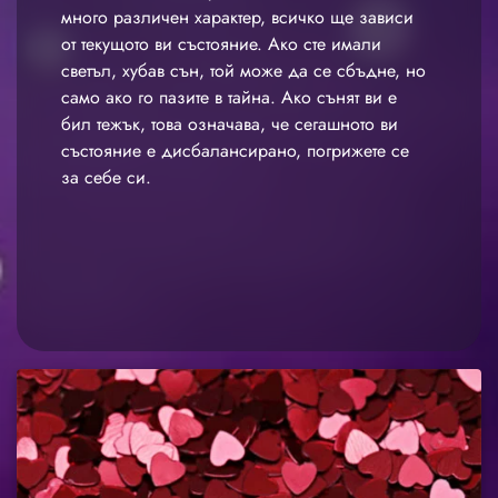
много различен характер, всичко ще зависи
от текущото ви състояние. Ако сте имали
светъл, хубав сън, той може да се сбъдне, но
само ако го пазите в тайна. Ако сънят ви е
бил тежък, това означава, че сегашното ви
състояние е дисбалансирано, погрижете се
за себе си.