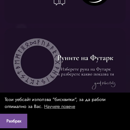
Този уебсайт използва "бисквитки", за да работи
оптимално за Вас.
Научете повече
Контакти
|
Поверителност
|
Cookies
|
Credits
|
Разбрах
Created by:
DREAMmedia Creative Studio