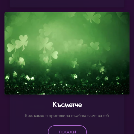
Късметче
Виж какво е приготвила съдбата само за теб
ПОКАЖИ