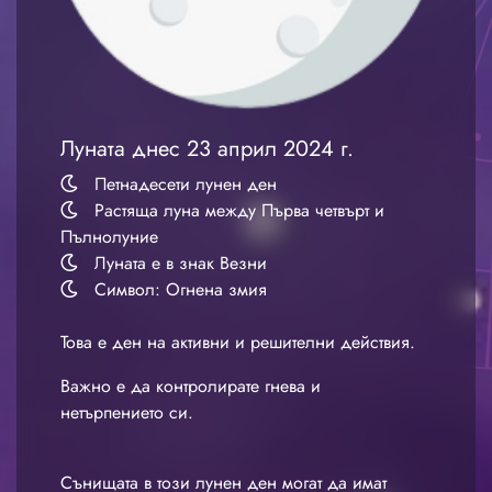
Луната днес 23 април 2024 г.
Петнадесети лунен ден
Растяща луна между Първа четвърт и
Пълнолуние
Луната е в знак Везни
Символ: Огнена змия
Това е ден на активни и решителни действия.
Важно е да контролирате гнева и
нетърпението си.
Сънищата в този лунен ден могат да имат