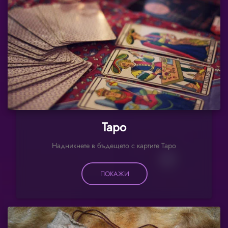
Таро
Надникнете в бъдещето с картите Таро
ПОКАЖИ