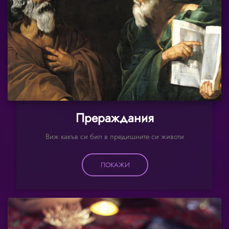
Прераждания
Виж какъв си бил в предишните си животи
ПОКАЖИ