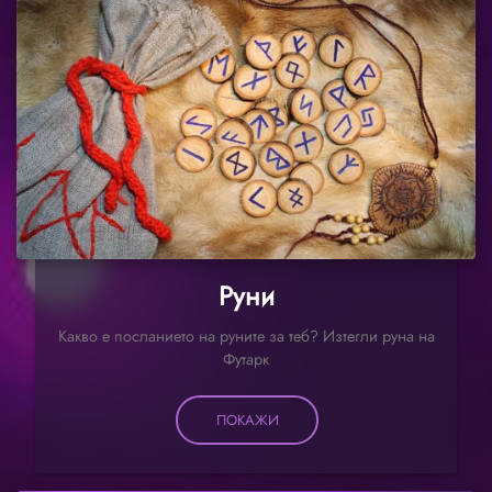
Руни
Какво е посланието на руните за теб? Изтегли руна на
Футарк
ПОКАЖИ