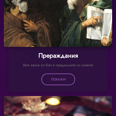
Прераждания
Виж какъв си бил в предишните си животи
ПОКАЖИ