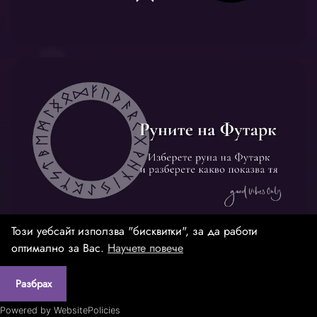
Този уебсайт използва "бисквитки", за да работи
оптимално за Вас.
Научете повече
Контакти
|
Поверителност
|
Cookies
|
Credits
|
Разбрах
Created by:
DREAMmedia Creative Studio
Powered by WebsitePolicies