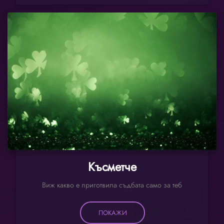
Късметче
Виж какво е приготвила съдбата само за теб
ПОКАЖИ