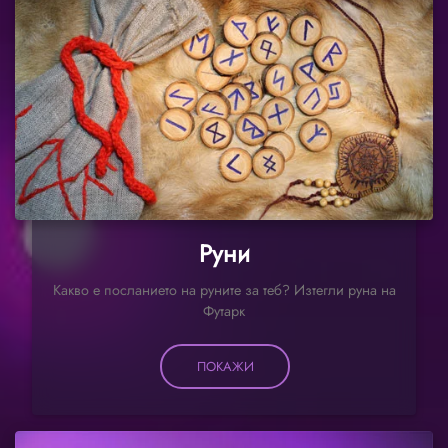
Руни
Какво е посланието на руните за теб? Изтегли руна на
Футарк
ПОКАЖИ