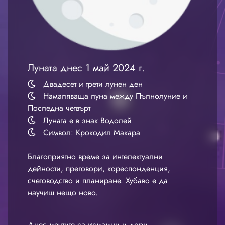
Луната днес 1 май 2024 г.
Двадесет и трети лунен ден
Намаляваща луна между Пълнолуние и
Последна четвърт
Луната е в знак Водолей
Символ: Крокодил Макара
Благоприятно време за интелектуални
дейности, преговори, кореспонденция,
счетоводство и планиране. Хубаво е да
научиш нещо ново.
Днес мечтите са измамни и дори