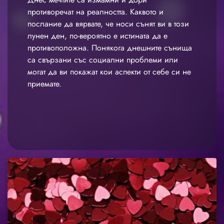
противоречат на реалността. Каквото и
послание да вярвате, че носи сънят ви в този
лунен ден, по-вероятно е истината да е
противоположна. Понякога днешните сънища
са свързани със социални проблеми или
могат да ви покажат кои аспекти от себе си не
приемате.