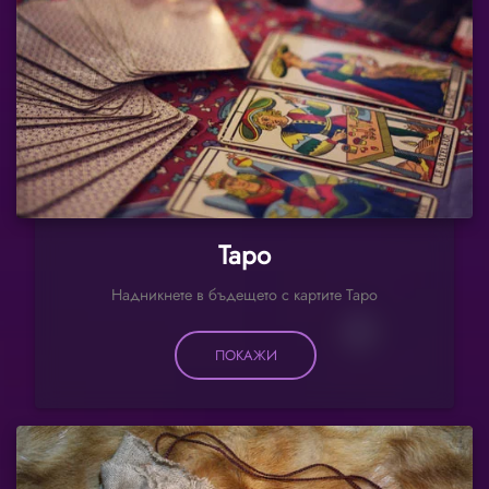
Таро
Надникнете в бъдещето с картите Таро
ПОКАЖИ