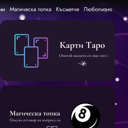
ни
Магическа топка
Късметче
Любопитно