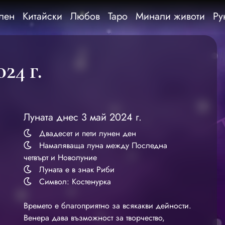
лен
Китайски
Любов
Таро
Минали животи
Ру
24 г.
Луната днес 3 май 2024 г.
Двадесет и пети лунен ден
Намаляваща луна между Последна
четвърт и Новолуние
Луната е в знак Риби
Символ: Костенурка
Времето е благоприятно за всякакви дейности.
Венера дава възможност за творчество,