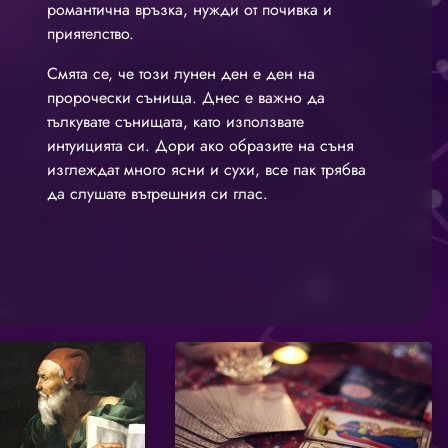
романтична връзка, нужди от почивка и
приятелство.
Смята се, че този лунен ден е ден на
пророчески сънища. Днес е важно да
тълкувате сънищата, като използвате
интуицията си. Дори ако образите на съня
изглеждат много ясни и сухи, все пак трябва
да слушате вътрешния си глас.