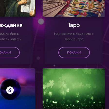
аждания
Таро
къв си бил в
Надникнете в бъдещето с
ите си животи
картите Таро
ОКАЖИ
ПОКАЖИ