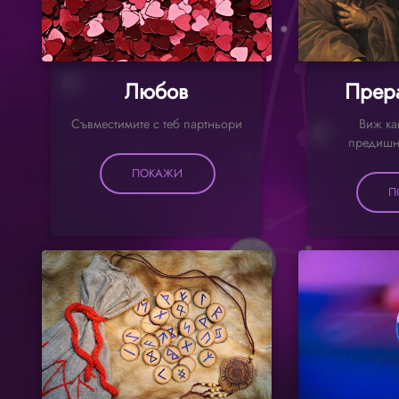
Любов
Прер
Съвместимите с теб партньори
Виж ка
предишн
ПОКАЖИ
П