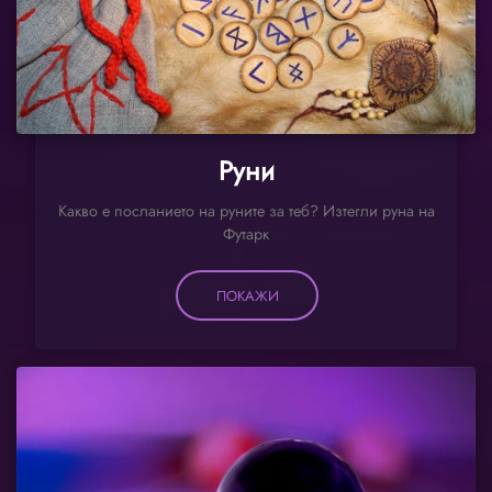
Руни
Какво е посланието на руните за теб? Изтегли руна на
Футарк
ПОКАЖИ