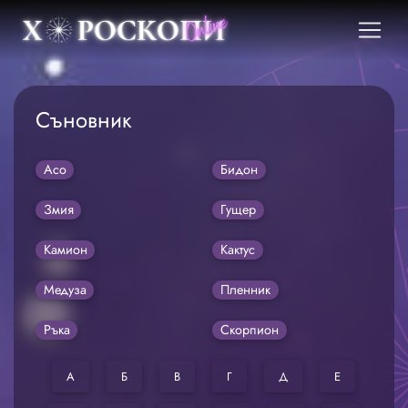
Съновник
Асо
Бидон
Змия
Гущер
Камион
Кактус
Медуза
Пленник
Ръка
Скорпион
А
Б
В
Г
Д
Е