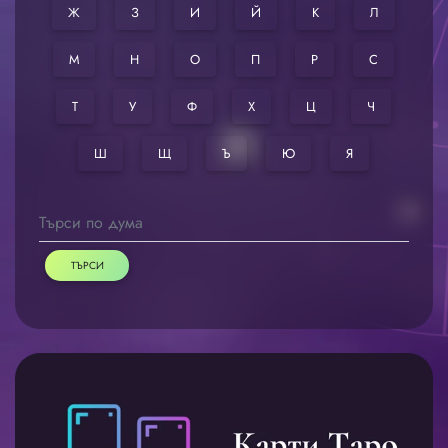
Ж
З
И
Й
К
Л
М
Н
О
П
Р
С
Т
У
Ф
Х
Ц
Ч
Ш
Щ
Ъ
Ю
Я
ТЪРСИ