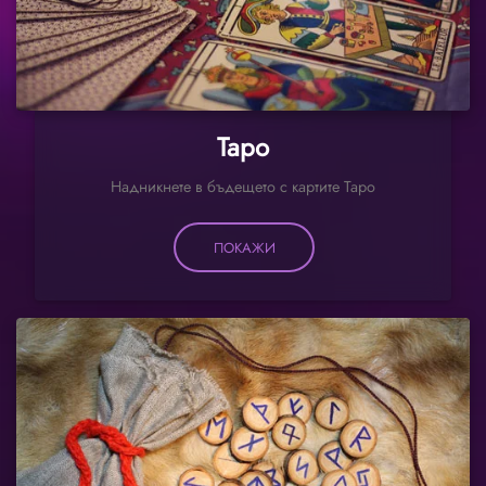
Таро
Надникнете в бъдещето с картите Таро
ПОКАЖИ