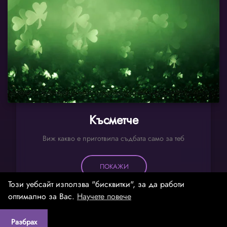
Късметче
Виж какво е приготвила съдбата само за теб
ПОКАЖИ
Този уебсайт използва "бисквитки", за да работи
оптимално за Вас.
Научете повече
Контакти
|
Поверителност
|
Cookies
|
Credits
|
Разбрах